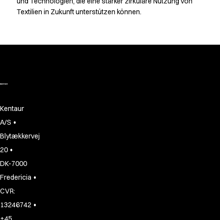
und Technologien, die eine stärker zirkuläre Nutzung von
Textilien in Zukunft unterstützen können.
Kentaur
•
A/S
Blytækkervej
•
20
DK-7000
•
Fredericia
CVR:
•
13246742
+45