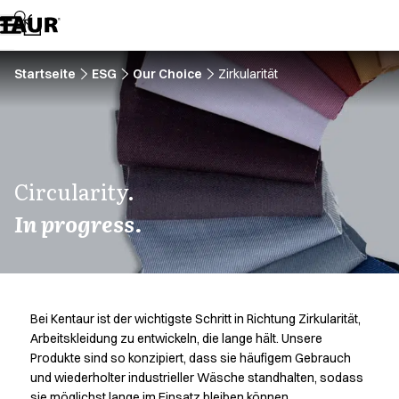
Sortiment
Hosen
Jacken
Kasacks
Startseite
ESG
Our Choice
Zirkularität
Kittel
Kleider
Koch- & Servierhemden
Kochjacken
Kopfbedeckungen
Circularity.
Poloshirts
In progress.
Röcke
Schlupfkasack
Schürzen
Sweat- & Fleecejacken
Sweatshirts
Bei Kentaur ist der wichtigste Schritt in Richtung Zirkularität,
T-Shirts
Arbeitskleidung zu entwickeln, die lange hält. Unsere
Westen
Produkte sind so konzipiert, dass sie häufigem Gebrauch
Zubehoer
und wiederholter industrieller Wäsche standhalten, sodass
A-Collection
sie möglichst lange im Einsatz bleiben können.