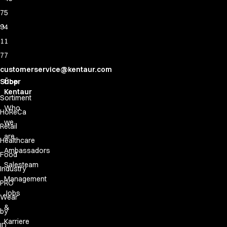
75
94
11
77
customerservice@kentaur.com
Shop
Über
Kentaur
Sortiment
Who
HoReCa
we
Retail
are
Healthcare
Ambassadors
Food
Salesteam
Industry
Management
PRO
Jobs
Wear
&
by
Karriere
ID