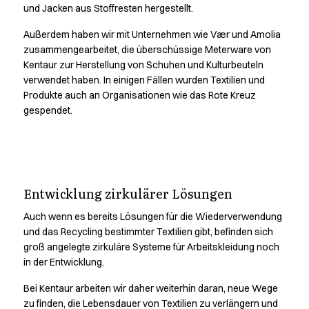
und Jacken aus Stoffresten hergestellt.
PRO Wear Care
PRO Wear by ID
Außerdem haben wir mit Unternehmen wie Vær und Amolia
Jacken
zusammengearbeitet, die überschüssige Meterware von
Poloshirts
Kentaur zur Herstellung von Schuhen und Kulturbeuteln
Sweat- & Fleecejacken
verwendet haben. In einigen Fällen wurden Textilien und
Sweatshirts
Produkte auch an Organisationen wie das Rote Kreuz
gespendet.
T-Shirts
Westen
Core
Game
Circular systems require
ID Bio O-Neck T-Shirt
Entwicklung zirkulärer Lösungen
ID Bio Poloshirt
responsible supply
Pro Wear
Auch wenn es bereits Lösungen für die Wiederverwendung
chains.
Pro Wear Care
und das Recycling
bestimmter Textilien gibt, befinden sich
T-Time
groß angelegte zirkuläre Systeme für Arbeitskleidung noch
Über Kentaur
in der Entwicklung.
Erfahre, wie wir mit Due Diligence in unseren eigenen
Value Added Services
Bei Kentaur arbeiten wir daher weiterhin daran, neue Wege
Aktivitäten und in unserer Lieferkette arbeiten
Kataloge
zu finden, die Lebensdauer von Textilien zu verlängern und