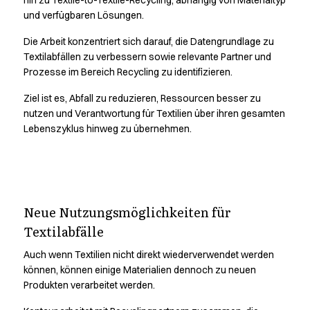
hin zu Textile-to-Textile-Recycling, abhängig von Materialtyp
Poloshirts
und verfügbaren Lösungen.
Schürzen
Die Arbeit konzentriert sich darauf, die Datengrundlage zu
Sweat- & Fleecejacken
Textilabfällen zu verbessern sowie relevante Partner und
Sweatshirts
Prozesse im Bereich Recycling zu identifizieren.
T-Shirts
Westen
Ziel ist es, Abfall zu reduzieren, Ressourcen besser zu
Zubehör
nutzen und Verantwortung für Textilien über ihren gesamten
Classic Selection
Lebenszyklus hinweg zu übernehmen.
Dynamic Motion
Iconic Basics
Natural Balance
Durability is the first step
Pure Control
Neue Nutzungsmöglichkeiten für
Renewed Essence
towards circularity.
Urban Edge
Textilabfälle
Healthcare
Auch wenn Textilien nicht direkt wiederverwendet werden
Hosen
Erfahre, wie wir Materialien für langlebige Arbeitskleidung
können, können einige Materialien dennoch zu neuen
Jacken
auswählen und entwickeln
Produkten verarbeitet werden.
Kasacks