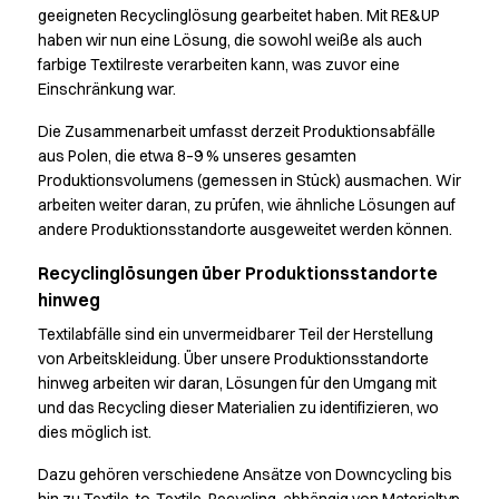
Performance Suit
geeigneten Recyclinglösung gearbeitet haben. Mit RE&UP
Pocket Line
haben wir nun eine Lösung, die sowohl weiße als auch
Raw
farbige Textilreste verarbeiten kann, was zuvor eine
Einschränkung war.
Rock Cross
Snap-on
Die Zusammenarbeit umfasst derzeit Produktionsabfälle
Bjarke Jeppesen
aus Polen, die etwa 8–9 % unseres gesamten
Brian Bojsen
Produktionsvolumens (gemessen in Stück) ausmachen. Wir
Cecilie Bunk Pedersen
arbeiten weiter daran, zu prüfen, wie ähnliche Lösungen auf
Daniel Guldmann
andere Produktionsstandorte ausgeweitet werden können.
Katja Tuomainen
Recyclinglösungen über Produktionsstandorte
Liv Schlüter
hinweg
Lukas Kienbauer
Michael Nørtoft
Textilabfälle sind ein unvermeidbarer Teil der Herstellung
Oskar Brink Svendsen
von Arbeitskleidung. Über unsere Produktionsstandorte
hinweg arbeiten wir daran, Lösungen für den Umgang mit
Pekka Terävä
und das Recycling dieser Materialien zu identifizieren, wo
Retail
dies möglich ist.
Hosen
Koch- & Servierhemden
Dazu gehören verschiedene Ansätze von Downcycling bis
Kochjacken