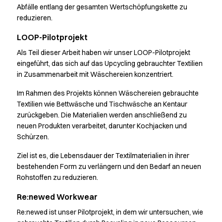
Guides
Abfälle entlang der gesamten Wertschöpfungskette zu
Händler
reduzieren.
FAQ
Produktwissen
LOOP-Pilotprojekt
Our Choice
Als Teil dieser Arbeit haben wir unser LOOP-Pilotprojekt
Our Choice Materials
eingeführt, das sich auf das Upcycling gebrauchter Textilien
Product Environmental Footprint
in Zusammenarbeit mit Wäschereien konzentriert.
Due diligence
Im Rahmen des Projekts können Wäschereien gebrauchte
Zertifikate
Textilien wie Bettwäsche und Tischwäsche an Kentaur
Zirkularität
zurückgeben. Die Materialien werden anschließend zu
Who We Are
neuen Produkten verarbeitet, darunter Kochjacken und
Ambassadors
Schürzen.
Management
Salesteam
Ziel ist es, die Lebensdauer der Textilmaterialien in ihrer
bestehenden Form zu verlängern und den Bedarf an neuen
Jobs & Karriere
Rohstoffen zu reduzieren.
News & Presse
Finde die richtige Kombination
Re:newed Workwear
Erstelle deinen eigenen Katalog
Re:newed ist unser Pilotprojekt, in dem wir untersuchen, wie