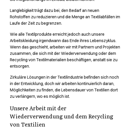
Active Line
Langlebigkeit trägt dazu bei, den Bedarf an neuen
Basic White
Rohstoffen zu reduzieren und die Menge an Textilabfällen im
Black Line
Laufe der Zeit zu begrenzen.
Blue Line
Color Line
Wie alle Textilprodukte erreicht jedoch auch unsere
Comfy Fit
Arbeitskleidung irgendwann das Ende ihres Lebenszyklus.
Dark Rock
Wenn das geschieht, arbeiten wir mit Partnern und Projekten
zusammen, die sich mit der Wiederverwendung oder dem
Essential Line
Recycling von Textilmaterialien beschäftigen, anstatt sie zu
Hygienezertifiziert
entsorgen.
Ocean Line
Oxford Shirts
Zirkuläre Lösungen in der Textilindustrie befinden sich noch
Performance Line
in der Entwicklung, doch wir arbeiten kontinuierlich daran,
Performance Suit
Möglichkeiten zu finden, die Lebensdauer von Textilien dort
Pique Line
zu verlängern, wo es möglich ist.
Pocket Line
Unsere Arbeit mit der
Raw
Wiederverwendung und dem Recycling
Rock Cross
von Textilien
Entdecken Sie unsere Neuheiten