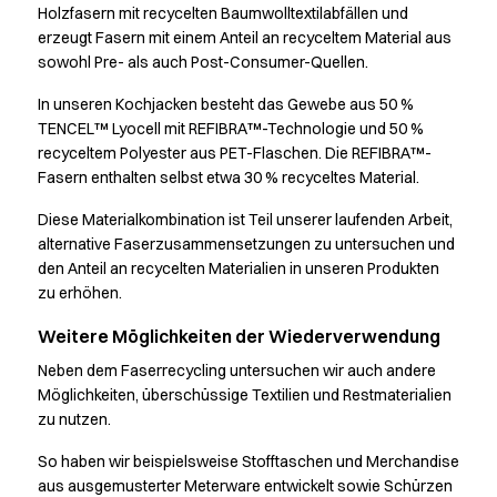
Ocean Line
Holzfasern mit recycelten Baumwolltextilabfällen und
Performance Line
erzeugt Fasern mit einem Anteil an recyceltem Material aus
sowohl Pre- als auch Post-Consumer-Quellen.
Pique Line
Stretch Chino
In unseren Kochjacken besteht das Gewebe aus 50 %
Stretch Jeans
TENCEL™ Lyocell mit REFIBRA™-Technologie und 50 %
White Line
recyceltem Polyester aus PET-Flaschen. Die REFIBRA™-
Food Industry
Fasern enthalten selbst etwa 30 % recyceltes Material.
Hosen
Diese Materialkombination ist Teil unserer laufenden Arbeit,
Jacken
alternative Faserzusammensetzungen zu untersuchen und
Kasacks
den Anteil an recycelten Materialien in unseren Produkten
Kittel
zu erhöhen.
Kopfbedeckungen
Poloshirts
Weitere Möglichkeiten der Wiederverwendung
Schlupfkasack
Neben dem Faserrecycling untersuchen wir auch andere
Sweatshirts
Möglichkeiten, überschüssige Textilien und Restmaterialien
T-Shirts
zu nutzen.
Basic White
So haben wir beispielsweise Stofftaschen und Merchandise
Hygienezertifiziert
aus ausgemusterter Meterware entwickelt sowie Schürzen
PRO Wear