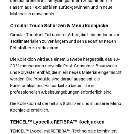
Kittel
Kentaur arbeitet mit Recyclingpartnern zusammen, die
Fasern aus Textilabfällen zurückgewinnen und in neue
Kleider
Materialien umwandeln.
Kopfbedeckungen
Poloshirts
Circular Touch Schürzen & Menu Kochjacke
Röcke
Circular Touch ist Teil unserer Arbeit, die Lebensdauer von
Schlupfkasack
Textilmaterialien zu verlängern und den Bedarf an neuen
Sweat- & Fleecejacken
Rohstoffen zu reduzieren.
Sweatshirts
T-Shirts
Die Kollektion wird aus einem Gewebe hergestellt, das 10–
Westen
20 % mechanisch recycelte Post-Consumer-Baumwolle
Active Line
und Polyester enthält, die in ein neues Material eingemischt
werden. Die Produkte sind darauf ausgelegt, die
Basic White
Funktionalität und Haltbarkeit zu bieten, die in
Black Line
professionellen Arbeitsumgebungen erforderlich sind.
Blue Line
Color Line
Die Kollektion ist derzeit als Schürzen und in unserer Menu
Comfy Fit
Kochjacke erhältlich.
Dark Rock
TENCEL™ Lyocell x REFIBRA™ Kochjacken
Essential Line
Healthcare Collection mit Tencel Lyocell
TENCEL™ Lyocell mit REFIBRA™-Technologie kombiniert