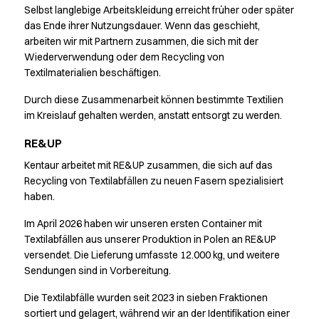
Greif zu, bevor es zu spät ist
Selbst langlebige Arbeitskleidung erreicht früher oder später
HoReCa
das Ende ihrer Nutzungsdauer. Wenn das geschieht,
Hosen
arbeiten wir mit Partnern zusammen, die sich mit der
Jacken
Wiederverwendung oder dem Recycling von
Kleider
Textilmaterialien beschäftigen.
Koch- & Servierhemden
Durch diese Zusammenarbeit können bestimmte Textilien
Kochjacken
im Kreislauf gehalten werden, anstatt entsorgt zu werden.
Kopfbedeckungen
Poloshirts
RE&UP
Röcke
Kentaur arbeitet mit RE&UP zusammen, die sich auf das
Schürzen
Recycling von Textilabfällen zu neuen Fasern spezialisiert
Sweat- & Fleecejacken
haben.
Sweatshirts
T-Shirts
Im April 2026 haben wir unseren ersten Container mit
Textilabfällen aus unserer Produktion in Polen an RE&UP
Westen
versendet. Die Lieferung umfasste 12.000 kg, und weitere
Zubehör
Sendungen sind in Vorbereitung.
A-Collection
HoReCa Collection mit Tencel Lyocell
Die Textilabfälle wurden seit 2023 in sieben Fraktionen
Oxford-Hemden & Blusen
sortiert und gelagert, während wir an der Identifikation einer