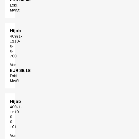
Greif zu, bevor es zu spät ist
Exkl.
HoReCa
MwSt.
Hosen
Jacken
Kleider
Hijab
40921-
Koch- & Servierhemden
1210-
Kochjacken
0-
0-
Kopfbedeckungen
700
Poloshirts
Von
Röcke
EUR 38.18
Schürzen
Exkl.
MwSt.
Sweat- & Fleecejacken
Sweatshirts
T-Shirts
Hijab
Westen
40921-
Zubehör
1210-
0-
A-Collection
0-
HoReCa Collection mit Tencel Lyocell
101
Oxford-Hemden & Blusen
Von