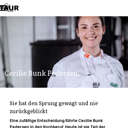
Sortiment
Hosen
Jacken
Kasacks
Kittel
Kleider
Koch- & Servierhemden
Kochjacken
Kopfbedeckungen
Poloshirts
Cecilie Bunk Pedersen.
Röcke
Schlupfkasack
Schürzen
Sweat- & Fleecejacken
Sweatshirts
Sie hat den Sprung gewagt und nie
T-Shirts
zurückgeblickt
Westen
Zubehoer
Eine zufällige Entscheidung führte Cecilie Bunk
A-Collection
Pedersen in den Kochberuf. Heute ist sie Teil der