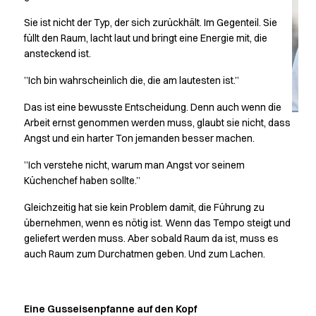
Kittel
Kleider
Sie ist nicht der Typ, der sich zurückhält. Im Gegenteil. Sie
Kopfbedeckungen
füllt den Raum, lacht laut und bringt eine Energie mit, die
Poloshirts
ansteckend ist.
Röcke
”Ich bin wahrscheinlich die, die am lautesten ist.”
Schlupfkasack
Sweat- & Fleecejacken
Das ist eine bewusste Entscheidung. Denn auch wenn die
Sweatshirts
Arbeit ernst genommen werden muss, glaubt sie nicht, dass
T-Shirts
Angst und ein harter Ton jemanden besser machen.
Westen
”Ich verstehe nicht, warum man Angst vor seinem
Active Line
Küchenchef haben sollte.”
Basic White
Black Line
Gleichzeitig hat sie kein Problem damit, die Führung zu
Blue Line
übernehmen, wenn es nötig ist. Wenn das Tempo steigt und
Color Line
geliefert werden muss. Aber sobald Raum da ist, muss es
auch Raum zum Durchatmen geben. Und zum Lachen.
Comfy Fit
Dark Rock
Essential Line
Healthcare Collection mit Tencel Lyocell
Eine Gusseisenpfanne auf den Kopf