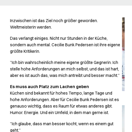
Poloshirts
Schürzen
Sweat- & Fleecejacken
Inzwischen ist das Ziel noch größer geworden.
Sweatshirts
Weltmeisterin werden.
T-Shirts
Das verlangt einiges. Nicht nur Stunden in der Küche,
Westen
sondern auch mental. Cecilie Bunk Pedersen ist ihre eigene
Zubehör
größte Kritikerin.
Classic Selection
Dynamic Motion
”Ich bin wahrscheinlich meine eigene größte Gegnerin. Ich
Iconic Basics
stelle hohe Anforderungen an mich selbst, und das ist hart,
aber es ist auch das, was mich antreibt und besser macht.”
Natural Balance
Pure Control
Es muss auch Platz zum Lachen geben
Renewed Essence
Küchen sind bekannt für hohes Tempo, lange Tage und
Urban Edge
hohe Anforderungen. Aber für Cecilie Bunk Pedersen ist es
Healthcare
genauso wichtig, dass es Raum für etwas anderes gibt.
Hosen
Humor. Energie. Und ein Umfeld, in dem man gerne ist.
Jacken
”Ich glaube, dass man besser kocht, wenn es einem gut
Kasacks
geht.”