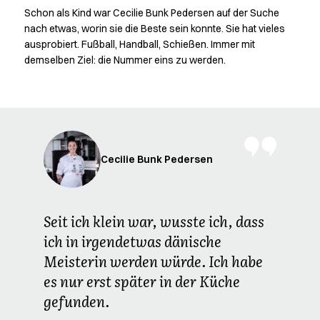
Performance Suit
Schon als Kind war Cecilie Bunk Pedersen auf der Suche
Pocket Line
nach etwas, worin sie die Beste sein konnte. Sie hat vieles
Raw
ausprobiert. Fußball, Handball, Schießen. Immer mit
Rock Cross
demselben Ziel: die Nummer eins zu werden.
Snap-on
Bjarke Jeppesen
Brian Bojsen
Cecilie Bunk Pedersen
Daniel Guldmann
Cecilie Bunk Pedersen
Katja Tuomainen
Liv Schlüter
Lukas Kienbauer
Michael Nørtoft
Seit ich klein war, wusste ich, dass
Oskar Brink Svendsen
ich in irgendetwas dänische
Pekka Terävä
Meisterin werden würde. Ich habe
Retail
es nur erst später in der Küche
Hosen
gefunden.
Koch- & Servierhemden
Kochjacken