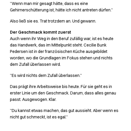
”Wenn man mir gesagt hätte, dass es eine
PRO Wear Care
Gehirnerschütterung ist, hätte ich nicht antreten dürfen.”
PRO Wear by ID
Jacken
Also ließ sie es. Trat trotzdem an. Und gewann.
Poloshirts
Der Geschmack kommt zuerst
Sweat- & Fleecejacken
Auch wenn ihr Weg in den Beruf zufällig war, ist es heute
Sweatshirts
das Handwerk, das im Mittelpunkt steht. Cecilie Bunk
T-Shirts
Pedersen ist in der französischen Küche ausgebildet
Westen
worden, wo die Grundlagen im Fokus stehen und nichts
Core
dem Zufall überlassen wird.
Game
ID Bio O-Neck T-Shirt
”Es wird nichts dem Zufall überlassen.”
ID Bio Poloshirt
Das prägt ihre Arbeitsweise bis heute. Für sie geht es in
Pro Wear
erster Linie um den Geschmack. Darum, dass alles genau
Pro Wear Care
passt. Ausgewogen. Klar.
T-Time
Über Kentaur
”Du kannst etwas machen, das gut aussieht. Aber wenn es
nicht gut schmeckt, ist es egal.”
Value Added Services
Kataloge