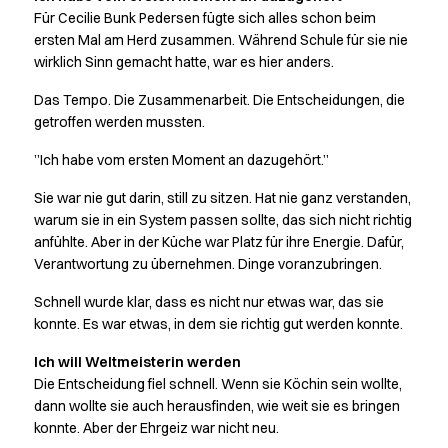
Greif zu, bevor es zu spät ist
Für Cecilie Bunk Pedersen fügte sich alles schon beim
HoReCa
ersten Mal am Herd zusammen. Während Schule für sie nie
Hosen
wirklich Sinn gemacht hatte, war es hier anders.
Jacken
Kleider
Das Tempo. Die Zusammenarbeit. Die Entscheidungen, die
Koch- & Servierhemden
getroffen werden mussten.
Kochjacken
”Ich habe vom ersten Moment an dazugehört.”
Kopfbedeckungen
Poloshirts
Sie war nie gut darin, still zu sitzen. Hat nie ganz verstanden,
Röcke
warum sie in ein System passen sollte, das sich nicht richtig
Schürzen
anfühlte. Aber in der Küche war Platz für ihre Energie. Dafür,
Verantwortung zu übernehmen. Dinge voranzubringen.
Sweat- & Fleecejacken
Sweatshirts
Schnell wurde klar, dass es nicht nur etwas war, das sie
T-Shirts
konnte. Es war etwas, in dem sie richtig gut werden konnte.
Westen
Zubehör
Ich will Weltmeisterin werden
Die Entscheidung fiel schnell. Wenn sie Köchin sein wollte,
A-Collection
dann wollte sie auch herausfinden, wie weit sie es bringen
HoReCa Collection mit Tencel Lyocell
konnte. Aber der Ehrgeiz war nicht neu.
Oxford-Hemden & Blusen