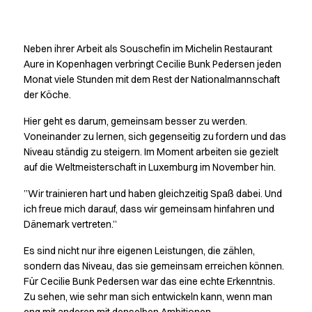
Guides
Händler
Gemeinsam besser
FAQ
Neben ihrer Arbeit als Souschefin im Michelin Restaurant
Produktwissen
werden
Aure in Kopenhagen verbringt Cecilie Bunk Pedersen jeden
Our Choice
Monat viele Stunden mit dem Rest der Nationalmannschaft
Our Choice Materials
der Köche.
Product Environmental Footprint
Due diligence
Hier geht es darum, gemeinsam besser zu werden.
Zertifikate
Voneinander zu lernen, sich gegenseitig zu fordern und das
Zirkularität
Niveau ständig zu steigern. Im Moment arbeiten sie gezielt
auf die Weltmeisterschaft in Luxemburg im November hin.
Who We Are
Ambassadors
”Wir trainieren hart und haben gleichzeitig Spaß dabei. Und
Management
ich freue mich darauf, dass wir gemeinsam hinfahren und
Salesteam
Dänemark vertreten.”
Jobs & Karriere
Es sind nicht nur ihre eigenen Leistungen, die zählen,
News & Presse
sondern das Niveau, das sie gemeinsam erreichen können.
Finde die richtige Kombination
Für Cecilie Bunk Pedersen war das eine echte Erkenntnis.
Erstelle deinen eigenen Katalog
Zu sehen, wie sehr man sich entwickeln kann, wenn man