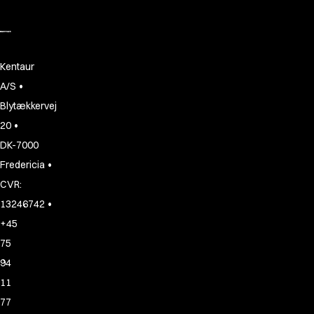
Kentaur
•
A/S
Blytækkervej
•
20
DK-7000
•
Fredericia
CVR:
•
13246742
+45
75
94
11
77