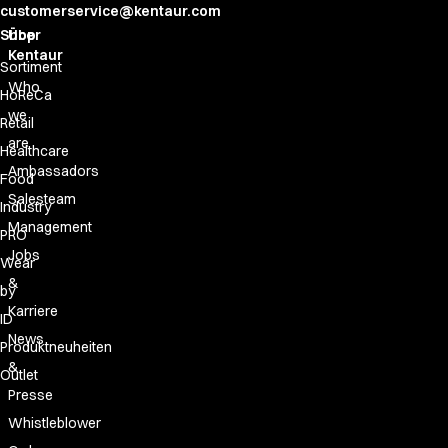
customerservice@kentaur.com
Shop
Über
Kentaur
Sortiment
Who
HoReCa
we
Retail
are
Healthcare
Ambassadors
Food
Salesteam
Industry
Management
PRO
Jobs
Wear
&
by
Karriere
ID
News
Produktneuheiten
&
Outlet
Presse
Whistleblower