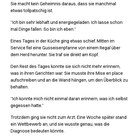
Ocean Line
Sie macht kein Geheimnis daraus, dass sie manchmal
Performance Line
etwas tollpatschig ist.
Pique Line
”Ich bin sehr lebhaft und energiegeladen. Ich lasse schon
Stretch Chino
mal Dinge fallen. So bin ich eben.”
Stretch Jeans
White Line
Eines Tages in der Küche ging etwas schief. Mitten im
Food Industry
Service fiel eine Gusseisenpfanne von einem Regal über
dem Herd herunter. Sie traf sie direkt am Kopf.
Hosen
Jacken
Den Rest des Tages konnte sie sich nicht mehr erinnern,
Kasacks
was in ihren Gerichten war. Sie musste ihre Mise en place
Kittel
aufschreiben und an die Wand hängen, um den Überblick zu
Kopfbedeckungen
behalten.
Poloshirts
”Ich konnte mich nicht einmal daran erinnern, was ich selbst
Schlupfkasack
gegessen hatte.”
Sweatshirts
T-Shirts
Trotzdem ging sie nicht zum Arzt. Eine Woche später stand
Basic White
ein Wettbewerb an, und sie wusste genau, was die
Hygienezertifiziert
Diagnose bedeuten könnte.
PRO Wear