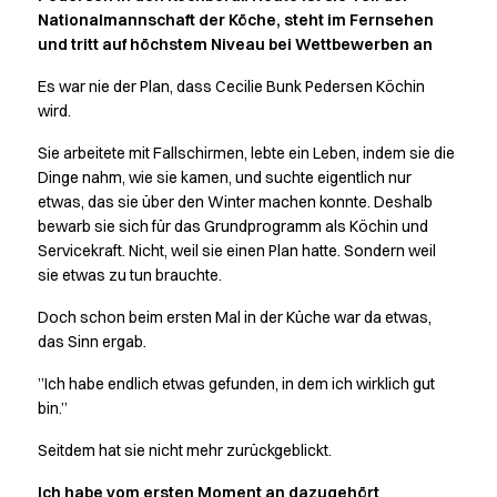
Active Line
Nationalmannschaft der Köche, steht im Fernsehen
und tritt auf höchstem Niveau bei Wettbewerben an
Basic White
Black Line
Es war nie der Plan, dass Cecilie Bunk Pedersen Köchin
Blue Line
wird.
Color Line
Comfy Fit
Sie arbeitete mit Fallschirmen, lebte ein Leben, indem sie die
Dinge nahm, wie sie kamen, und suchte eigentlich nur
Dark Rock
etwas, das sie über den Winter machen konnte. Deshalb
Essential Line
bewarb sie sich für das Grundprogramm als Köchin und
Hygienezertifiziert
Servicekraft. Nicht, weil sie einen Plan hatte. Sondern weil
Ocean Line
sie etwas zu tun brauchte.
Oxford Shirts
Performance Line
Doch schon beim ersten Mal in der Küche war da etwas,
Performance Suit
das Sinn ergab.
Pique Line
”Ich habe endlich etwas gefunden, in dem ich wirklich gut
Pocket Line
bin.”
Raw
Rock Cross
Seitdem hat sie nicht mehr zurückgeblickt.
Entdecken Sie unsere Neuheiten
Ich habe vom ersten Moment an dazugehört