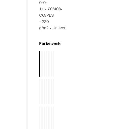
0-0-
Active Line
11
•
60/40%
Basic White
CO/PES
Black Line
- 220
Blue Line
g/m2
•
Unisex
Color Line
Comfy Fit
Farbe
:
weiß
Dark Rock
Essential Line
Hygienezertifiziert
Ocean Line
Oxford Shirts
Performance Line
Performance Suit
Pique Line
Pocket Line
Raw
Rock Cross
Entdecken Sie unsere Neuheiten