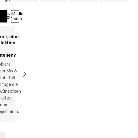
Händler
Anmelden
finden
reit, eine
llektion
stellen?
obiere
ser Mix &
tch-Toll
 füge die
wünschten
ikel zu
inem
jekt hinzu.