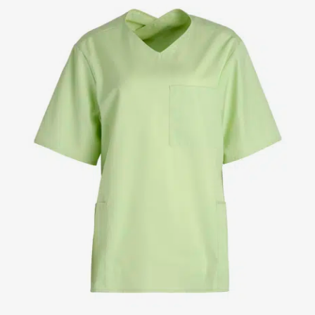
Kittel
Kleider
Kopfbedeckungen
Poloshirts
Röcke
Schlupfkasack
Sweat- & Fleecejacken
Sweatshirts
T-Shirts
Westen
Active Line
Basic White
Black Line
Blue Line
Color Line
Comfy Fit
Dark Rock
Essential Line
Healthcare Collection mit Tencel Lyocell