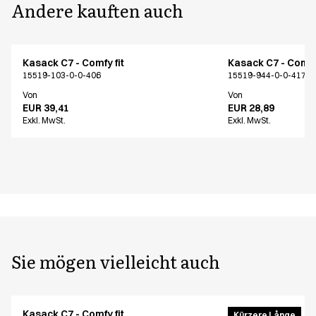
Andere kauften auch
Kasack C7 - Comfy fit
Kasack C7 - Comfy 
15519-103-0-0-406
15519-944-0-0-417
Von
Von
EUR 39,41
EUR 28,89
Exkl. MwSt.
Exkl. MwSt.
Sie mögen vielleicht auch
Kasack C7 - Comfy fit
Hose Comfy fit
Kürzere Långe