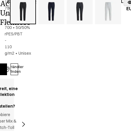
Active
Lage
16319-
Farbe
:
schwarz
vo
79-
E
Unisex
0-
Flexhose
0-
700
•
50/50%
rPES/PBT
-
110
g/m2
•
Unisex
Händler
Anmelden
finden
reit, eine
llektion
stellen?
obiere
ser Mix &
tch-Toll