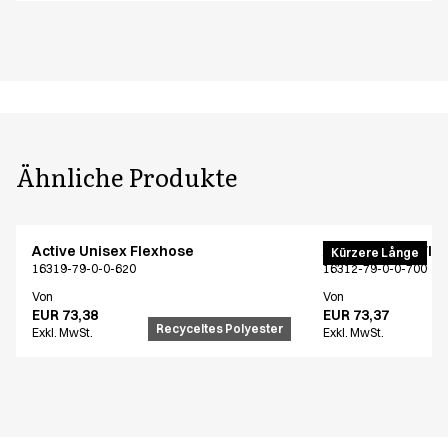
Ähnliche Produkte
Active Unisex Flexhose
Active unisex Fle
Kürzere Långe
16319-79-0-0-620
16312-79-0-0-700
Von
Von
EUR 73,38
EUR 73,37
Recyceltes Polyester
Exkl. MwSt.
Exkl. MwSt.