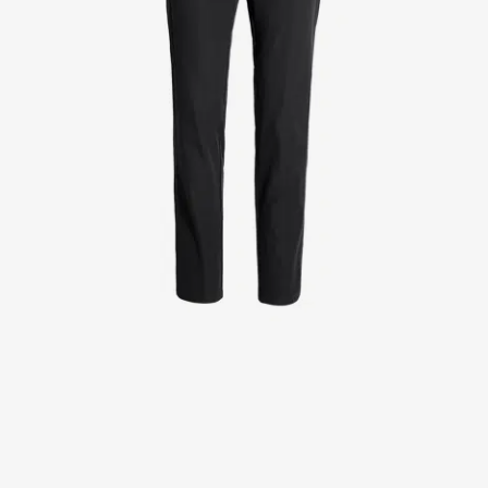
Kittel
Kleider
Kopfbedeckungen
Poloshirts
Röcke
Schlupfkasack
Sweat- & Fleecejacken
Sweatshirts
T-Shirts
Westen
Active Line
Basic White
Black Line
Blue Line
Color Line
Comfy Fit
Dark Rock
Essential Line
Healthcare Collection mit Tencel Lyocell