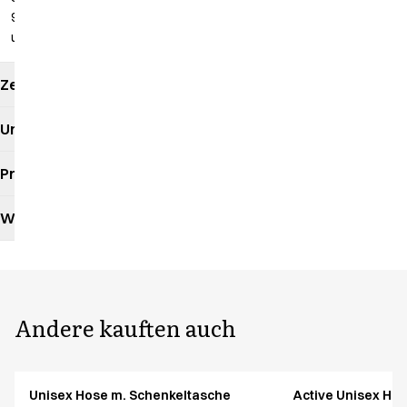
92 cm
ungesäumt
Zertifikate
Umweltauswirkungen
Produktdatenblatt
Waschanleitung
Andere kauften auch
Unisex Hose m. Schenkeltasche
Active Unisex Ho