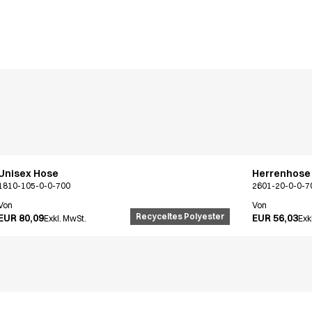
Unisex Hose
Herrenhose 
1810-105-0-0-700
2601-20-0-0-7
Von
Von
Recyceltes Polyester
EUR 80,09
EUR 56,03
Exkl. MwSt.
Exk