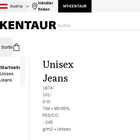
Sortiment
Händler
Austria
MYKENTAUR
finden
Hosen
Jacken
Kasacks
Kittel
Kleider
Sortiment
HoReCa
Retail
Healthcare
Food Industry
PRO Wear 
Koch- & Servierhemden
Kochjacken
Unisex
Kopfbedeckungen
Startseite
Poloshirts
Jeans
Unisex
Röcke
Jeans
Schlupfkasack
1674-
Schürzen
101-
Sweat- & Fleecejacken
0-0-
Sweatshirts
704
•
65/35%
PES/CO
T-Shirts
- 245
Westen
g/m2
•
Unisex
Zubehoer
A-Collection