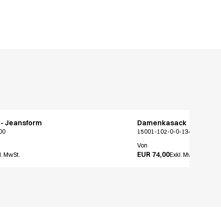
- Jeansform
Damenkasack
00
15001-102-0-0-1347
Von
EUR 74,00
l. MwSt.
Exkl. MwSt.