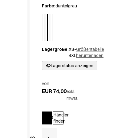
Active Line
Farbe
:
dunkelgrau
Basic White
Black Line
Blue Line
Color Line
Comfy Fit
Lagergröße
:
XS-
Größentabelle
Dark Rock
4XL
herunterladen
Essential Line
Hygienezertifiziert
Lagerstatus anzeigen
Ocean Line
Oxford Shirts
von
Performance Line
EUR 74,00
exkl.
Performance Suit
mwst.
Pique Line
Pocket Line
Händler
Raw
Anmelden
finden
Rock Cross
Entdecken Sie unsere Neuheiten