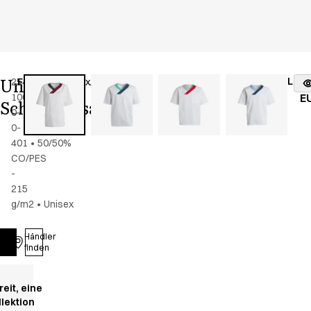
Unisex
Lage
2548-
Farbe
:
bordeaux/grau
vo
100-
E
Schlupfkasack
0-
0-
401
•
50/50%
CO/PES
-
215
g/m2
•
Unisex
Händler
Anmelden
finden
reit, eine
llektion