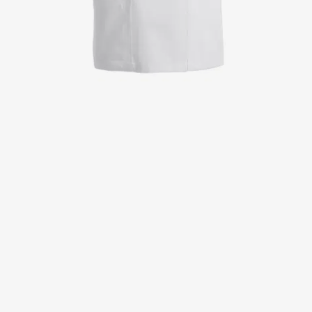
Kittel
Kleider
Kopfbedeckungen
Poloshirts
Röcke
Schlupfkasack
Sweat- & Fleecejacken
Sweatshirts
T-Shirts
Westen
Active Line
Basic White
Black Line
Blue Line
Color Line
Comfy Fit
Dark Rock
Essential Line
Healthcare Collection mit Tencel Lyocell