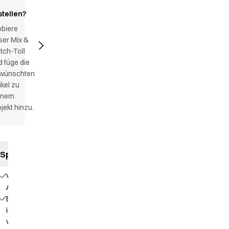
stellen?
obiere
ser Mix &
tch-Toll
 füge die
wünschten
ikel zu
inem
jekt hinzu.
Spezifikationen
V-
Ausschnitt
Bunter Besatz
in vielen
verschiedenen