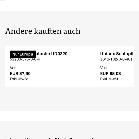
Andere kauften auch
PRO Wear Poloshirt ID0320
Unisex Schlupfho
Nur Europa
53200-575-0-0-4
1646-102-0-0-401
Von
Von
EUR 37,90
EUR 68,03
Exkl. MwSt.
Exkl. MwSt.