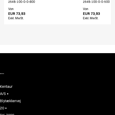
2548-100-0-0-600
2548-100-0-0-500
Von
Von
EUR 73,93
EUR 73,93
Exkl. MwSt.
Exkl. MwSt.
Kentaur
•
A/S
Blytækkervej
•
20