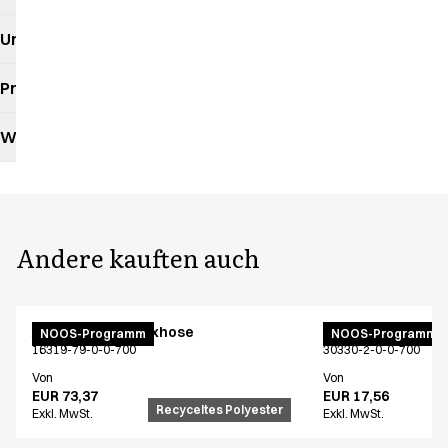
Umweltauswirkungen
Produktdatenblatt
Waschanleitung
Andere kauften auch
Active Unisex Flexhose
Latzschürze
NOOS-Programm
NOOS-Programm
16319-79-0-0-700
30330-2-0-0-700
Von
Von
EUR 73,37
EUR 17,56
Recyceltes Polyester
Exkl. MwSt.
Exkl. MwSt.