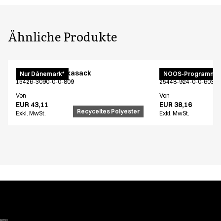
Ähnliche Produkte
Unisex Schlupfkasack
Unisex Schlupfka
Nur Dänemark*
NOOS-Programm
15426-3090-0-0-809
25448-924-0-0-603
Von
Von
EUR 43,11
EUR 38,16
Recyceltes Polyester
Exkl. MwSt.
Exkl. MwSt.