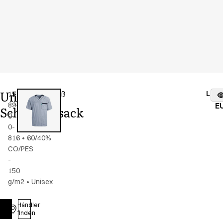
Unisex
Lage
15193-
Farbe
:
blau/weiß
vo
89-
E
Schlupfkasack
0-
0-
816
•
60/40%
CO/PES
-
150
g/m2
•
Unisex
Händler
Anmelden
finden