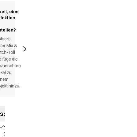
reit, eine
llektion
stellen?
obiere
ser Mix &
tch-Toll
 füge die
wünschten
ikel zu
inem
jekt hinzu.
Spezifikationen
NS
3361