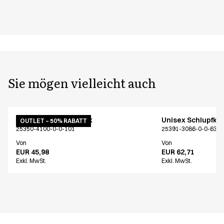
Sie mögen vielleicht auch
Unisex Schlupfkasack
Unisex Schlupfka
OUTLET – 50% RABATT
25350-4100-0-0-101
25391-3086-0-0-639
Von
Von
EUR 45,98
EUR 62,71
Exkl. MwSt.
Exkl. MwSt.