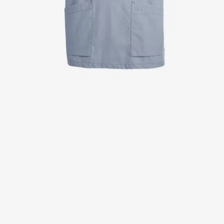
Kittel
Kleider
Kopfbedeckungen
Poloshirts
Röcke
Schlupfkasack
Sweat- & Fleecejacken
Sweatshirts
T-Shirts
Westen
Active Line
Basic White
Black Line
Blue Line
Color Line
Comfy Fit
Dark Rock
Essential Line
Healthcare Collection mit Tencel Lyocell