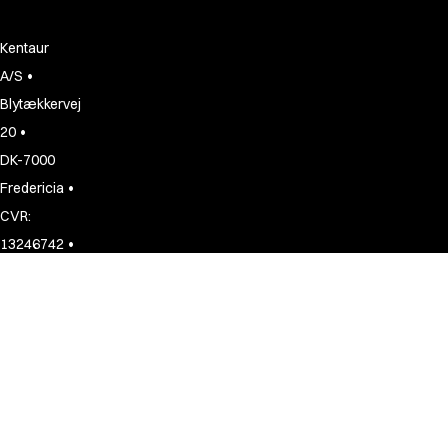
Kentaur
•
A/S
Blytækkervej
•
20
DK-7000
•
Fredericia
CVR:
•
13246742
+45
75
94
11
77
customerservice@kentaur.com
Shop
Über