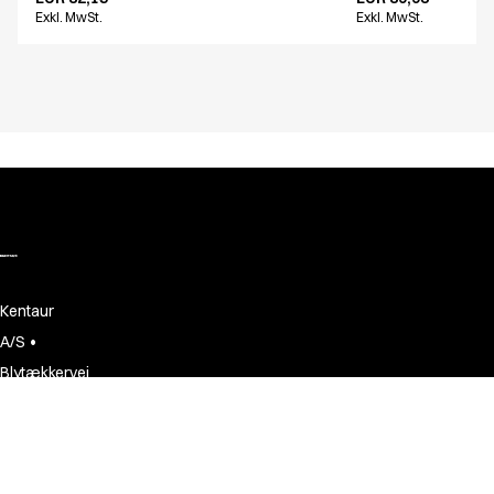
Exkl. MwSt.
Exkl. MwSt.
Kentaur
•
A/S
Blytækkervej
•
20
DK-7000
•
Fredericia