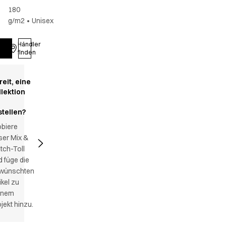
180
g/m2
•
Unisex
Händler
Anmelden
finden
reit, eine
llektion
stellen?
obiere
ser Mix &
tch-Toll
 füge die
wünschten
ikel zu
inem
jekt hinzu.