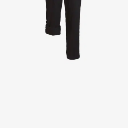
Kittel
Kleider
Kopfbedeckungen
Poloshirts
Röcke
Schlupfkasack
Sweat- & Fleecejacken
Sweatshirts
T-Shirts
Westen
Active Line
Basic White
Black Line
Blue Line
Color Line
Comfy Fit
Dark Rock
Essential Line
Healthcare Collection mit Tencel Lyocell