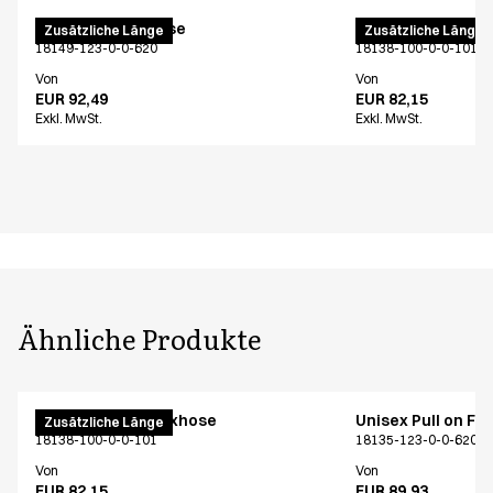
Unisex Pull on Hose
Unisex Pull on Fl
Zusätzliche Länge
Zusätzliche Länge
18149-123-0-0-620
18138-100-0-0-101
Von
Von
EUR 92,49
EUR 82,15
Exkl. MwSt.
Exkl. MwSt.
Ähnliche Produkte
Unisex Pull on Flexhose
Unisex Pull on Fl
Zusätzliche Länge
18138-100-0-0-101
18135-123-0-0-620
Von
Von
EUR 82,15
EUR 89,93