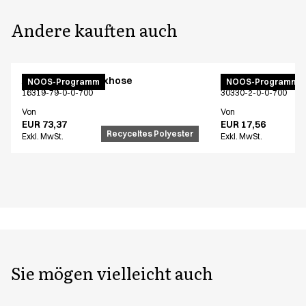
Andere kauften auch
Active Unisex Flexhose
Latzschürze
NOOS-Programm
NOOS-Programm
16319-79-0-0-700
30330-2-0-0-700
Von
Von
EUR 73,37
EUR 17,56
Recyceltes Polyester
Exkl. MwSt.
Exkl. MwSt.
Sie mögen vielleicht auch