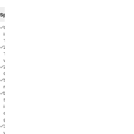
Spezifikationen
Gummizug
in der
Taille
2
Taschen
vorne
2
Gesäßtaschen
Schenkeltasche
mit Patte
Druckknopf an
Schenkeltasche
ist so platziert,
dass der Inhalt
geschützt ist
3-fach
verstellbare