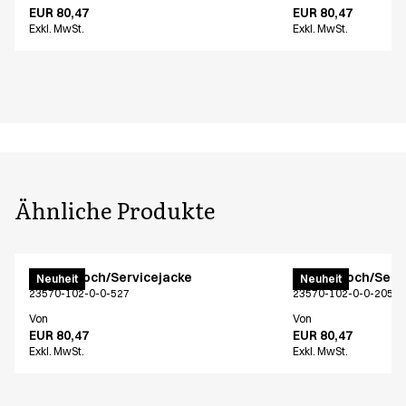
EUR 80,47
EUR 80,47
Exkl. MwSt.
Exkl. MwSt.
Ähnliche Produkte
Unisex Koch/Servicejacke
Unisex Koch/Serv
Neuheit
Neuheit
23570-102-0-0-527
23570-102-0-0-205
Von
Von
EUR 80,47
EUR 80,47
Exkl. MwSt.
Exkl. MwSt.