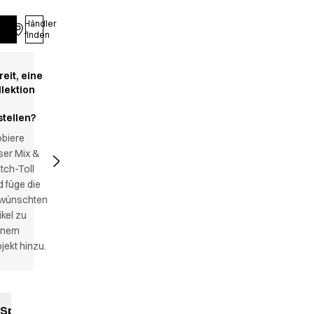
Händler
Anmelden
finden
reit, eine
llektion
stellen?
obiere
ser Mix &
tch-Toll
 füge die
wünschten
ikel zu
inem
jekt hinzu.
Spezifikationen