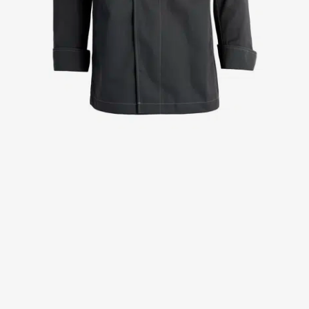
Kittel
Kleider
Kopfbedeckungen
Poloshirts
Röcke
Schlupfkasack
Sweat- & Fleecejacken
Sweatshirts
T-Shirts
Westen
Active Line
Basic White
Black Line
Blue Line
Color Line
Comfy Fit
Dark Rock
Essential Line
Healthcare Collection mit Tencel Lyocell