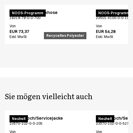
Active Unisex Flexhose
Unisex Koch/Serv
NOOS-Programm
NOOS-Programm
16319-79-0-0-700
23501-4100-0-0-101
Von
Von
EUR 73,37
EUR 54,28
Recyceltes Polyester
Exkl. MwSt.
Exkl. MwSt.
Sie mögen vielleicht auch
Unisex Koch/Servicejacke
Unisex Koch/Serv
Neuheit
Neuheit
23570-102-0-0-205
23570-102-0-0-527
Von
Von