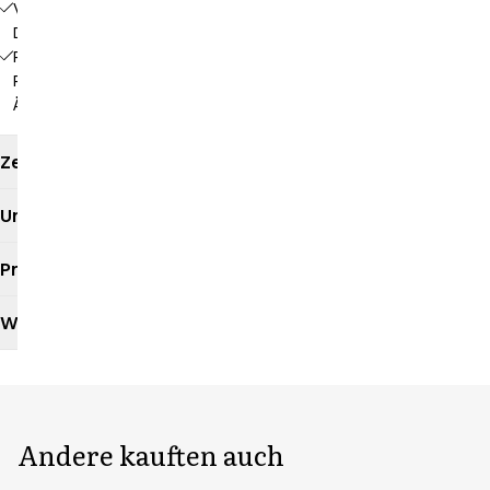
Verdeckte
Druckknopfleiste
Praktischer
Pull-Up
Ärmel
Zertifikate
Umweltauswirkungen
Produktdatenblatt
Waschanleitung
Andere kauften auch