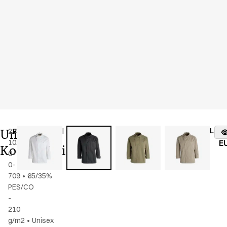
Unisex
Lage
23570-
Farbe
:
charcoal
vo
102-
E
Koch/Servicejacke
0-
0-
709
•
65/35%
PES/CO
-
210
g/m2
•
Unisex