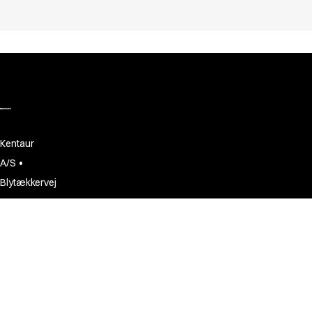
Kentaur
•
A/S
Blytækkervej
•
20
DK-7000
•
Fredericia
CVR:
•
13246742
+45