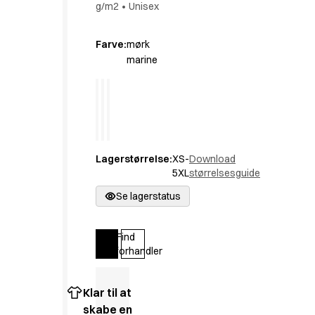
g/m2
•
Unisex
Active Line
Basic White
Farve
:
mørk
Black Line
marine
Blue Line
Color Line
Comfy Fit
Dark Rock
Essential Line
Hygiejne Certificeret
Lagerstørrelse
:
XS-
Download
Ocean Line
5XL
størrelsesguide
Oxford Skjorter
Se lagerstatus
Performance Line
Performance Suit
Pique Line
Find
Log ind
Pocket Line
forhandler
Raw
Rock Cross
Klar til at
Udforsk vores nyheder
skabe en