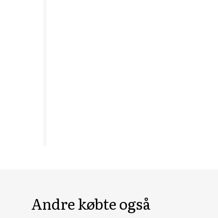
HoReCa Collection with Tencel Lyocell
Hygiejne Certificeret
PRO Wear
PRO Wear Care
PRO Wear by ID
Jakker
Poloshirts
Sweat- & fleecejakker
Sweatshirts
T-shirts
Veste
Core
Game
ID Økologisk O-hals T-shirt
ID Økologisk Poloshirt
Pro wear
Pro wear Care
Andre købte også
T-Time