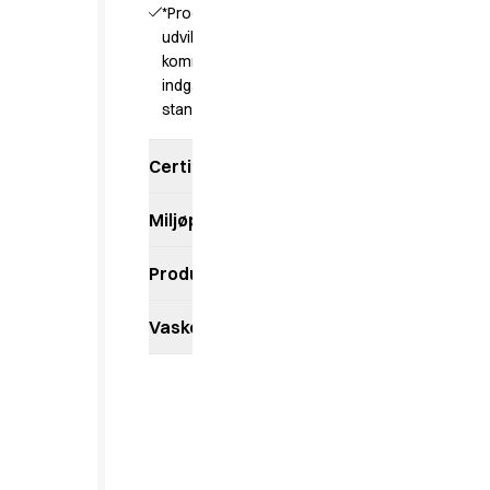
*Produktet er
Kokkejakker
udviklet til danske
Poloshirts
kommuner, og
Sweat- & fleecejakker
indgår derfor ikke i
Sweatshirts
standardsortimentet
T-shirts
Tilbehør
Certifikater
Veste
Classic Selection
Miljøpåvirkning
Dynamic Motion
Iconic Basics
Produktdatablad
Natural Balance
Pure Control
Vaskeanvisning
Renewed Essence
Urban Edge
Healthcare
Bukser
Busseronner
Hovedbeklædning