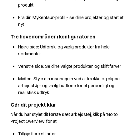
Performance Suit
produkt
Pocket Line
Fra din MyKentaur-profil – se dine projekter og start et
Raw
nyt
Rock Cross
Snap-on
Tre hovedområder i konfiguratoren
Bjarke Jeppesen
Højre side: Udforsk, og vælg produkter fra hele
Brian Bojsen
sortimentet
Cecilie Bunk Pedersen
Daniel Guldmann
Venstre side: Se dine valgte produkter, og skift farver
Katja Tuomainen
Liv Schlüter
Midten: Style din mannequin ved at trække og slippe
Lukas Kienbauer
arbejdstøj – og vælg hudtone for et personligt og
realistisk udtryk.
Michael Nørtoft
Oskar Brink Svendsen
Gør dit projekt klar
Pekka Terävä
Når du har stylet dit første sæt arbejdstøj, klik på ‘Go to
Retail
Project Overview’ for at:
Bukser
Forklæder
Tilføje flere stilarter
Kokke- & serveringsskjorter