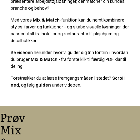
præsentere arbejdstøjsløsninger, der matcher din kundes
Active Line
branche og behov?
Basic White
Med vores
Mix & Match
-funktion kan du nemt kombinere
Black Line
styles, farver og funktioner - og skabe visuelle løsninger, der
Blue Line
passer til alt fra hoteller og restauranter til plejehjem og
Color Line
detailbutikker.
Comfy Fit
Dark Rock
Se videoen herunder, hvor vi guider dig trin for trin i, hvordan
Essential Line
du bruger
Mix & Match
- fra første klik til færdig PDF klar til
Hygiejne Certificeret
deling.
Ocean Line
Foretrækker du at læse fremgangsmåden i stedet?
Scroll
Oxford Skjorter
ned
, og følg
guiden
under videoen.
Performance Line
Performance Suit
Pique Line
Pocket Line
Prøv
Raw
Mix
Rock Cross
Udforsk vores nyheder