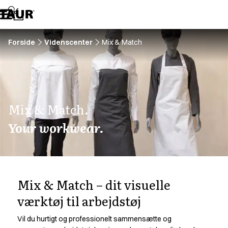
Sortiment
Bukser
Busseronner
Forklæder
Forside
Videnscenter
Mix & Match
Hovedbeklædning
Jakker
Kitler
Kjoler
Kokke- & serveringsskjorter
Mix & Match.
Kokkejakker
Your workwear.
Nederdele
Poloshirts
Skjorter
Sweat- & fleecejakker
Sweatshirts
Mix & Match – dit visuelle
Tilbehør
værktøj til arbejdstøj
T-shirts
Veste
Vil du hurtigt og professionelt sammensætte og
A-Collection