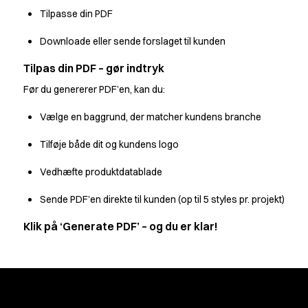
Kokkejakker
Tilpasse din PDF
Poloshirts
Downloade eller sende forslaget til kunden
Sweat- & fleecejakker
Sweatshirts
Tilpas din PDF – gør indtryk
T-shirts
Før du genererer PDF’en, kan du:
Tilbehør
Veste
Vælge en baggrund, der matcher kundens branche
Classic Selection
Dynamic Motion
Tilføje både dit og kundens logo
Iconic Basics
Vedhæfte produktdatablade
Natural Balance
Pure Control
Sende PDF’en direkte til kunden (op til 5 styles pr. projekt)
Renewed Essence
Klik på ‘Generate PDF’ – og du er klar!
Urban Edge
Healthcare
Bukser
Busseronner
Hovedbeklædning