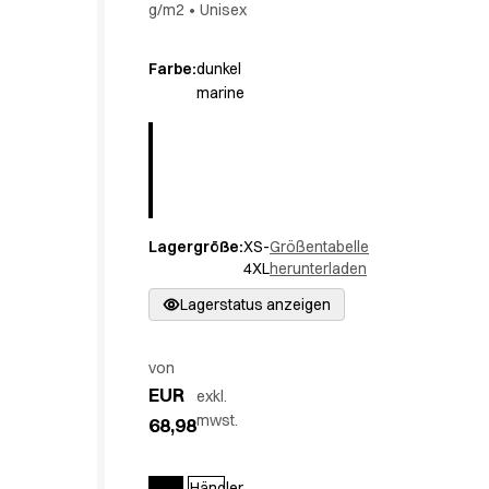
g/m2
•
Unisex
Active Line
Basic White
Farbe
:
dunkel
Black Line
marine
Blue Line
Color Line
Comfy Fit
Dark Rock
Essential Line
Hygienezertifiziert
Lagergröße
:
XS-
Größentabelle
Ocean Line
4XL
herunterladen
Oxford Shirts
Lagerstatus anzeigen
Performance Line
Performance Suit
Pique Line
von
Pocket Line
EUR
exkl.
Raw
mwst.
68,98
Rock Cross
Entdecken Sie unsere Neuheiten
Händler