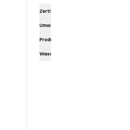
Kittel
Kleider
Zertifikate
Kopfbedeckungen
Poloshirts
Umweltauswirkungen
Röcke
Schlupfkasack
Produktdatenblatt
Sweat- & Fleecejacken
Sweatshirts
Waschanleitung
T-Shirts
Westen
Active Line
Basic White
Black Line
Blue Line
Color Line
Comfy Fit
Dark Rock
Essential Line
Healthcare Collection mit Tencel Lyocell