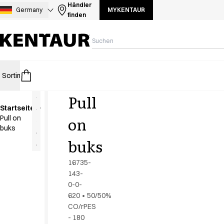
Sortiment
Händler
Germany
MYKENTAUR
finden
Hosen
Jacken
Kasacks
Kittel
Kleider
Sortiment
HoReCa
Retail
Healthcare
Food Industry
PRO Wear 
Koch- & Servierhemden
Kochjacken
Pull
Kopfbedeckungen
Startseite
Poloshirts
Neuheit
on
Pull on
Röcke
buks
Schlupfkasack
buks
Schürzen
Sweat- & Fleecejacken
16735-
Sweatshirts
143-
0-0-
T-Shirts
620
•
50/50%
Westen
CO/rPES
Zubehoer
- 180
A-Collection