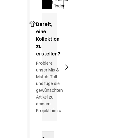
Greif zu, bevor es zu spät ist
Anmelden
finden
HoReCa
Hosen
Jacken
Bereit,
Kleider
eine
Koch- & Servierhemden
Kollektion
Kochjacken
zu
Kopfbedeckungen
erstellen?
Poloshirts
Probiere
Röcke
unser Mix &
Schürzen
Match-Toll
Sweat- & Fleecejacken
und füge die
Sweatshirts
gewünschten
T-Shirts
Artikel zu
deinem
Westen
Projekt hinzu.
Zubehör
A-Collection
HoReCa Collection mit Tencel Lyocell
Oxford-Hemden & Blusen