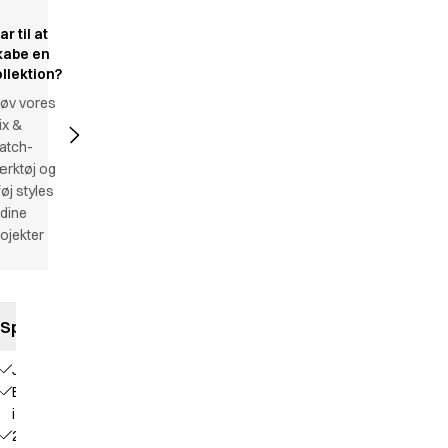
ar til at
kabe en
ollektion?
røv vores
ix &
atch-
ærktøj og
lføj styles
l dine
ojekter
Specifikationer
Jeansfacon
Elastik
i siden
2