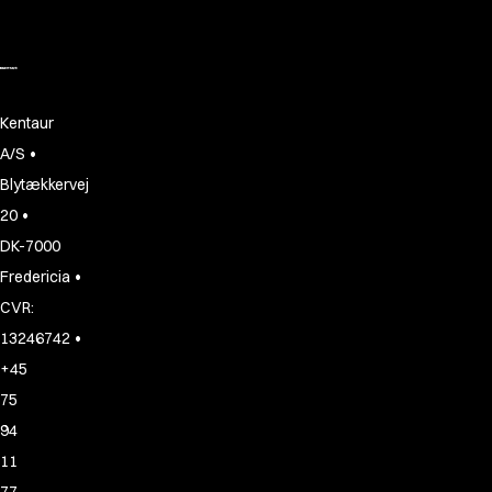
Kentaur
•
A/S
Blytækkervej
•
20
DK-7000
•
Fredericia
CVR:
•
13246742
+45
75
94
11
77