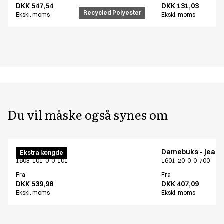
DKK 547,54
DKK 131,03
Recycled Polyester
Ekskl. moms
Ekskl. moms
Du vil måske også synes om
Damebuks
Damebuks - jean
Ekstra længde
1603-101-0-0-101
1601-20-0-0-700
Fra
Fra
DKK 539,98
DKK 407,09
Ekskl. moms
Ekskl. moms