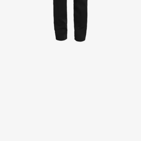
Jakker
Kitler
Kjoler
Nederdele
Poloshirts
Skjorter
Sweat- & fleecejakker
Sweatshirts
T-shirts
Veste
Active Line
Basic White
Black Line
Blue Line
Blue Rock
Color Line
Comfy Fit
Dark Rock
Essential Line