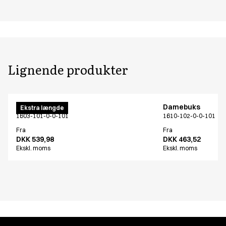
Lignende produkter
Damebuks
Damebuks
Ekstra længde
1603-101-0-0-101
1610-102-0-0-101
Fra
Fra
DKK 539,98
DKK 463,52
Ekskl. moms
Ekskl. moms