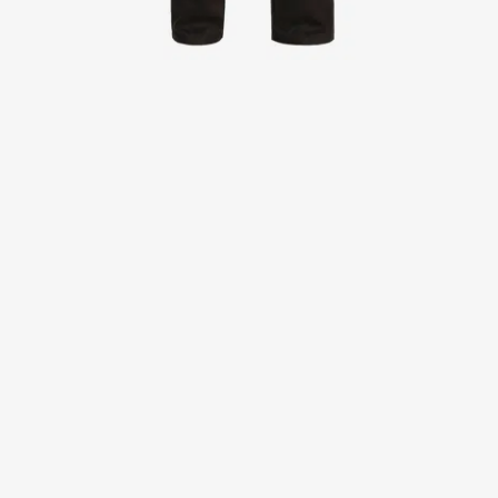
Jakker
Kitler
Kjoler
Nederdele
Poloshirts
Skjorter
Sweat- & fleecejakker
Sweatshirts
T-shirts
Veste
Active Line
Basic White
Black Line
Blue Line
Blue Rock
Color Line
Comfy Fit
Dark Rock
Essential Line