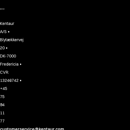
Kentaur
•
A/S
Blytækkervej
•
20
DK-7000
•
Fredericia
CVR:
•
13246742
+45
75
94
11
77
customerservice@kentaur.com