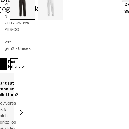
Find det rigtige match
20-
D
joggingbuks
Lav dit eget katalog
0-
3
0-
700
•
65/35%
PES/CO
-
245
g/m2
•
Unisex
Find
Log ind
forhandler
ar til at
kabe en
ollektion?
røv vores
ix &
atch-
ærktøj og
lføj styles