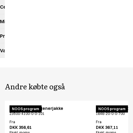
Certifikater
Miljøpåvirkning
Produktdatablad
Vaskeanvisning
Andre købte også
Unisex kokke-/tjenerjakke
Unisex joggingbu
NOOS program
NOOS program
23500-4100-0-0-101
1646-20-0-0-700
Fra
Fra
DKK 356,61
DKK 367,11
Ekskl. moms
Ekskl. moms