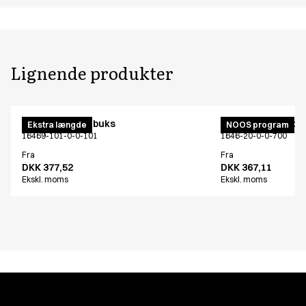
Lignende produkter
Unisex joggingbuks
Unisex joggingbu
Ekstra længde
NOOS program
16469-101-0-0-101
1646-20-0-0-700
Fra
Fra
DKK 377,52
DKK 367,11
Ekskl. moms
Ekskl. moms