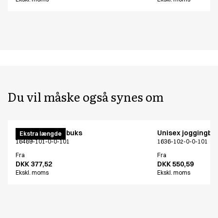
Du vil måske også synes om
Unisex joggingbuks
Unisex joggingbu
Ekstra længde
16469-101-0-0-101
1636-102-0-0-101
Fra
Fra
DKK 377,52
DKK 550,59
Ekskl. moms
Ekskl. moms