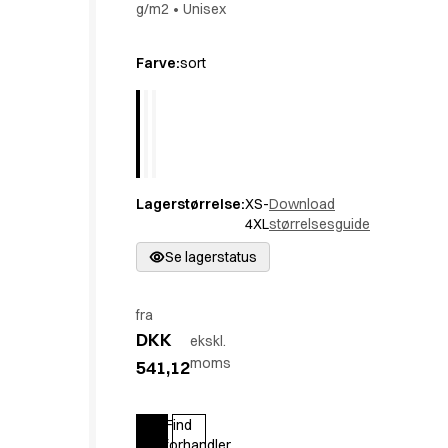
g/m2
•
Unisex
Active Line
Basic White
Farve
:
sort
Black Line
Blue Line
Color Line
Comfy Fit
Dark Rock
Essential Line
Lagerstørrelse
:
XS-
Download
Hygiejne Certificeret
4XL
størrelsesguide
Ocean Line
Se lagerstatus
Oxford Skjorter
Performance Line
Performance Suit
fra
Pique Line
DKK
ekskl.
Pocket Line
moms
541,12
Raw
Rock Cross
Find
Udforsk vores nyheder
Log ind
forhandler