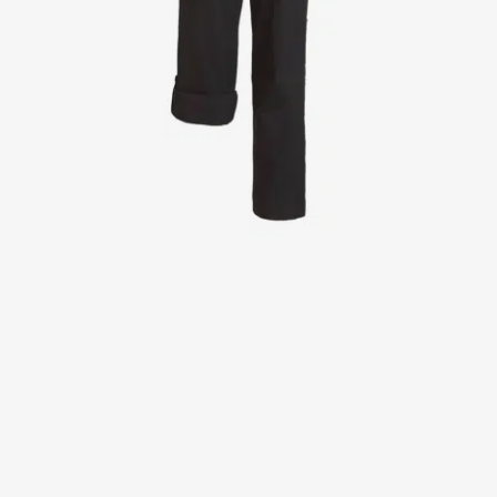
Jakker
Kitler
Kjoler
Nederdele
Poloshirts
Skjorter
Sweat- & fleecejakker
Sweatshirts
T-shirts
Veste
Active Line
Basic White
Black Line
Blue Line
Blue Rock
Color Line
Comfy Fit
Dark Rock
Essential Line