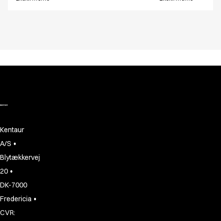
Kentaur
•
A/S
Blytækkervej
•
20
DK-7000
•
Fredericia
CVR: