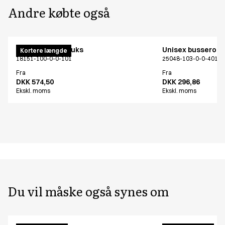
Andre købte også
Unisex pull on buks
Unisex busseron
Kortere længde
18151-100-0-0-101
25048-103-0-0-401
Fra
Fra
DKK 574,50
DKK 296,86
Ekskl. moms
Ekskl. moms
Du vil måske også synes om