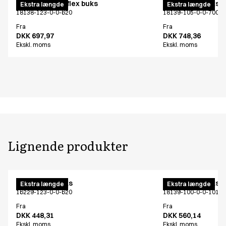
Unisex pull on flex buks
Unisex flex buks
Ekstra længde
Ekstra længde
18138-123-0-0-620
18139-105-0-0-700
Fra
Fra
DKK 697,97
DKK 748,36
Ekskl. moms
Ekskl. moms
Lignende produkter
Unisex flex buks
Unisex flex buks
Ekstra længde
Ekstra længde
16229-123-0-0-620
18139-100-0-0-101
Fra
Fra
DKK 448,31
DKK 560,14
Ekskl. moms
Ekskl. moms