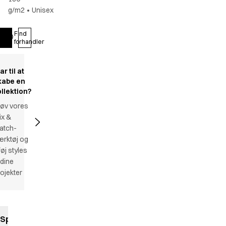
g/m2
•
Unisex
Find
Log ind
forhandler
ar til at
kabe en
ollektion?
røv vores
ix &
atch-
ærktøj og
lføj styles
l dine
ojekter
Specifikationer