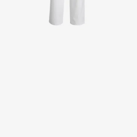
Jakker
Kitler
Kjoler
Nederdele
Poloshirts
Skjorter
Sweat- & fleecejakker
Sweatshirts
T-shirts
Veste
Active Line
Basic White
Black Line
Blue Line
Blue Rock
Color Line
Comfy Fit
Dark Rock
Essential Line