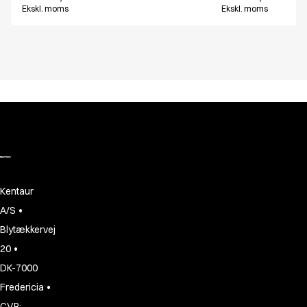
Ekskl. moms
Ekskl. moms
Kentaur
•
A/S
Blytækkervej
•
20
DK-7000
•
Fredericia
CVR: