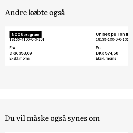
Andre købte også
Unisex buks
Unisex pull on fle
NOOS program
18155-4100-0-0-101
18135-100-0-0-101
Fra
Fra
DKK 353,09
DKK 574,50
Ekskl. moms
Ekskl. moms
Du vil måske også synes om