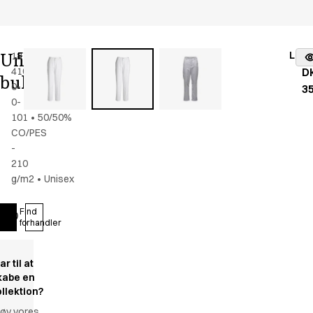
Find det rigtige match
Lav dit eget katalog
Unisex
Lage
18156-
Farve
:
hvid
fr
4100-
D
buks
0-
3
0-
101
•
50/50%
CO/PES
-
210
g/m2
•
Unisex
Find
Log ind
forhandler
ar til at
kabe en
ollektion?
røv vores