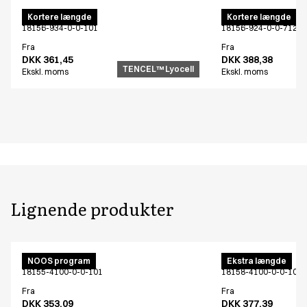
Unisex buks
Unisex buks
Kortere længde
Kortere længde
18156-934-0-0-101
18156-924-0-0-712
Fra
Fra
DKK 361,45
DKK 388,38
TENCEL™ Lyocell
Ekskl. moms
Ekskl. moms
Lignende produkter
Unisex buks
Unisex buks
NOOS program
Ekstra længde
18155-4100-0-0-101
18158-4100-0-0-101
Fra
Fra
DKK 353,09
DKK 377,39