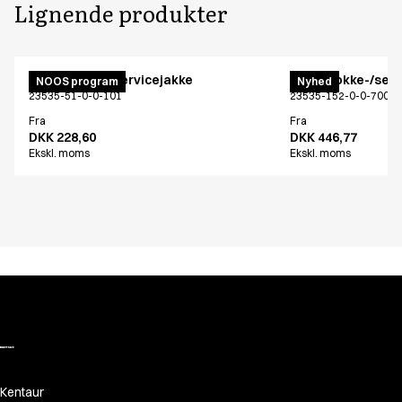
Lignende produkter
Menu kokke-/servicejakke
Menu kokke-/serv
NOOS program
Nyhed
23535-51-0-0-101
23535-152-0-0-700
Fra
Fra
DKK 228,60
DKK 446,77
Ekskl. moms
Ekskl. moms
Kentaur