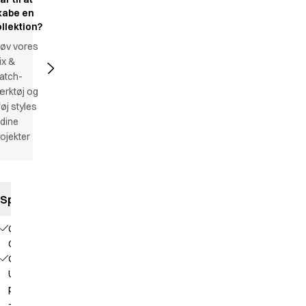
kabe en
ollektion?
røv vores
ix &
atch-
ærktøj og
lføj styles
l dine
ojekter
Specifikationer
Our
Choice
Optimeret
Unisex
pasform
– A-snit