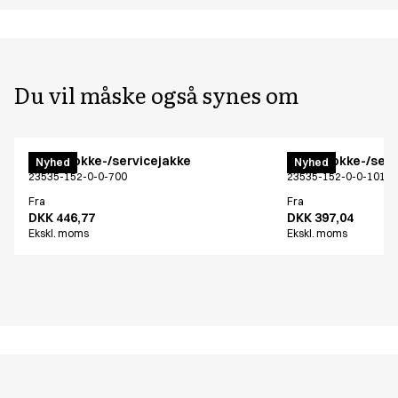
Du vil måske også synes om
Menu kokke-/servicejakke
Menu kokke-/serv
Nyhed
Nyhed
23535-152-0-0-700
23535-152-0-0-101
Fra
Fra
DKK 446,77
DKK 397,04
Ekskl. moms
Ekskl. moms