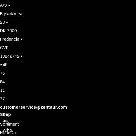
•
A/S
Blytækkervej
•
20
DK-7000
•
Fredericia
CVR:
•
13246742
+45
75
94
11
77
customerservice@kentaur.com
Shop
Om
os
Sortiment
Who
HoReCa