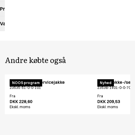
Produktdatablad
Vaskeanvisning
Andre købte også
Menu kokke-/servicejakke
Menu kokke-/serv
NOOS program
Nyhed
23535-51-0-0-101
23536-1401-0-0-700
Fra
Fra
DKK 228,60
DKK 209,53
Ekskl. moms
Ekskl. moms