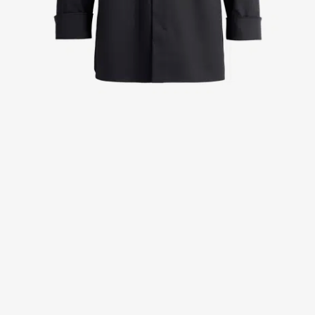
Jakker
Kitler
Kjoler
Nederdele
Poloshirts
Skjorter
Sweat- & fleecejakker
Sweatshirts
T-shirts
Veste
Active Line
Basic White
Black Line
Blue Line
Blue Rock
Color Line
Comfy Fit
Dark Rock
Essential Line