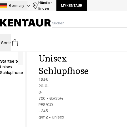
Sortiment
Händler
Germany
MYKENTAUR
finden
Hosen
Jacken
Kasacks
Kittel
Kleider
Sortiment
HoReCa
Retail
Healthcare
Food Industry
PRO Wear 
Koch- & Servierhemden
Kochjacken
Unisex
Kopfbedeckungen
Startseite
Poloshirts
NOOS-
Schlupfhose
Unisex
Programm
Röcke
Schlupfhose
Schlupfkasack
1646-
Schürzen
20-0-
Sweat- & Fleecejacken
0-
Sweatshirts
700
•
65/35%
PES/CO
T-Shirts
- 245
Westen
g/m2
•
Unisex
Zubehoer
A-Collection