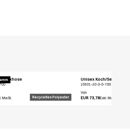
ex Flexhose
Unisex Koch/Servicejac
ramm
700
23501-20-0-0-700
Von
Recyceltes Polyester
EUR 73,78
l. MwSt.
Exkl. MwSt.