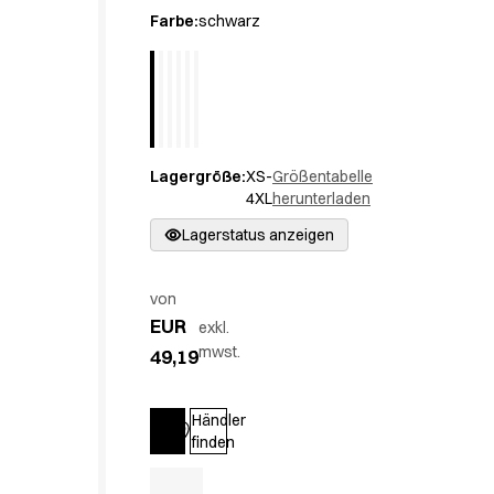
Active Line
Farbe
:
schwarz
Basic White
Black Line
Blue Line
Color Line
Comfy Fit
Lagergröße
:
XS-
Größentabelle
Dark Rock
4XL
herunterladen
Essential Line
Hygienezertifiziert
Lagerstatus anzeigen
Ocean Line
Oxford Shirts
von
Performance Line
EUR
exkl.
Performance Suit
mwst.
49,19
Pique Line
Pocket Line
Raw
Händler
Anmelden
finden
Rock Cross
Entdecken Sie unsere Neuheiten