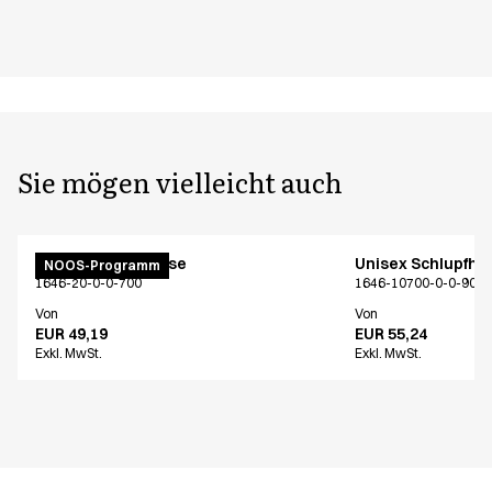
Sie mögen vielleicht auch
Unisex Schlupfhose
Unisex Schlupfho
NOOS-Programm
1646-20-0-0-700
1646-10700-0-0-907
Von
Von
EUR 49,19
EUR 55,24
Exkl. MwSt.
Exkl. MwSt.