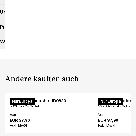
Umweltauswirkungen
Produktdatenblatt
Waschanleitung
Andere kauften auch
PRO Wear Poloshirt ID0320
PRO Wear Poloshi
Nur Europa
Nur Europa
53200-575-0-0-4
53200-575-0-0-18
Von
Von
EUR 37,90
EUR 37,90
Exkl. MwSt.
Exkl. MwSt.