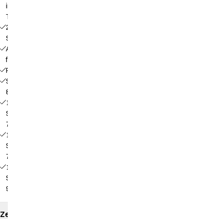
in der
Taille
2
Schrägtaschen
Aufhängerschlaufen
für Finisher
Patchlappen
Schrittlänge
80 cm
16461 -
Schrittlänge
75 cm
16468 -
Schrittlänge
70 cm
16469 -
Schrittlänge
90 cm
Zertifikate