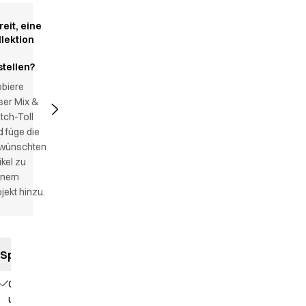
reit, eine
llektion
stellen?
obiere
ser Mix &
tch-Toll
 füge die
wünschten
ikel zu
inem
jekt hinzu.
Spezifikationen
Gummizug
und Kordel