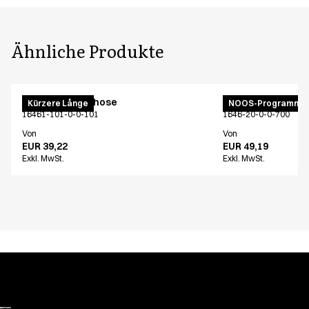
Ähnliche Produkte
Unisex Schlupfhose
Unisex Schlupfho
Kürzere Långe
NOOS-Programm
16461-101-0-0-101
1646-20-0-0-700
Von
Von
EUR 39,22
EUR 49,19
Exkl. MwSt.
Exkl. MwSt.