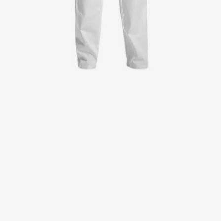
Kittel
Kleider
Kopfbedeckungen
Poloshirts
Röcke
Schlupfkasack
Sweat- & Fleecejacken
Sweatshirts
T-Shirts
Westen
Active Line
Basic White
Black Line
Blue Line
Color Line
Comfy Fit
Dark Rock
Essential Line
Healthcare Collection mit Tencel Lyocell