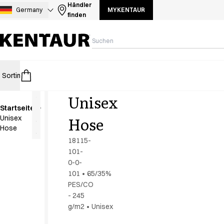
Sortiment
Händler
Germany
MYKENTAUR
finden
Hosen
Jacken
Kasacks
Kittel
Kleider
Sortiment
HoReCa
Retail
Healthcare
Food Industry
PRO Wear 
Koch- & Servierhemden
Kochjacken
Unisex
Kopfbedeckungen
Startseite
Poloshirts
NOOS-
Hose
Unisex
Programm
Röcke
Hose
Schlupfkasack
18115-
Schürzen
101-
Sweat- & Fleecejacken
0-0-
Sweatshirts
101
•
65/35%
PES/CO
T-Shirts
- 245
Westen
g/m2
•
Unisex
Zubehoer
A-Collection