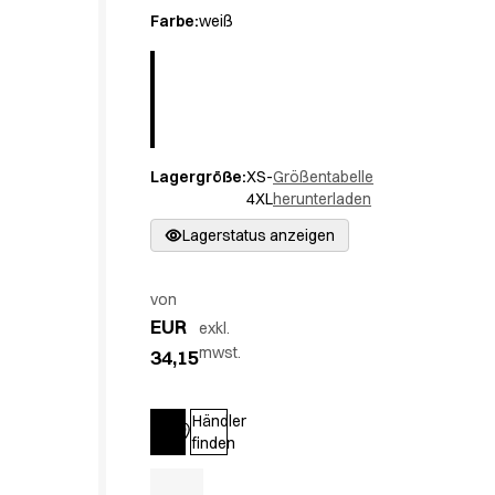
Active Line
Farbe
:
weiß
Basic White
Black Line
Blue Line
Color Line
Comfy Fit
Lagergröße
:
XS-
Größentabelle
Dark Rock
4XL
herunterladen
Essential Line
Hygienezertifiziert
Lagerstatus anzeigen
Ocean Line
Oxford Shirts
von
Performance Line
EUR
exkl.
Performance Suit
mwst.
34,15
Pique Line
Pocket Line
Raw
Händler
Anmelden
finden
Rock Cross
Entdecken Sie unsere Neuheiten