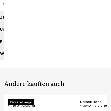
96 cm
Zertifikate
Umweltauswirkungen
Produktdatenblatt
Waschanleitung
Andere kauften auch
Unisex Hose
Unisex Hose
Kürzere Långe
18102-100-0-0-101
18103-100-0-0-101