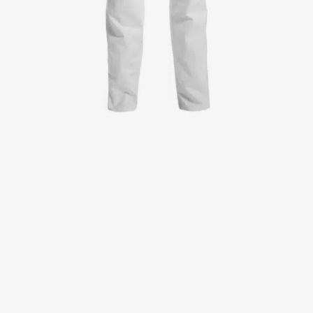
Kittel
Kleider
Kopfbedeckungen
Poloshirts
Röcke
Schlupfkasack
Sweat- & Fleecejacken
Sweatshirts
T-Shirts
Westen
Active Line
Basic White
Black Line
Blue Line
Color Line
Comfy Fit
Dark Rock
Essential Line
Healthcare Collection mit Tencel Lyocell