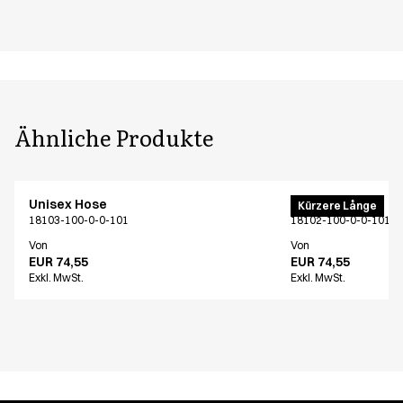
Ähnliche Produkte
Unisex Hose
Unisex Hose
Kürzere Långe
18103-100-0-0-101
18102-100-0-0-101
Von
Von
EUR 74,55
EUR 74,55
Exkl. MwSt.
Exkl. MwSt.