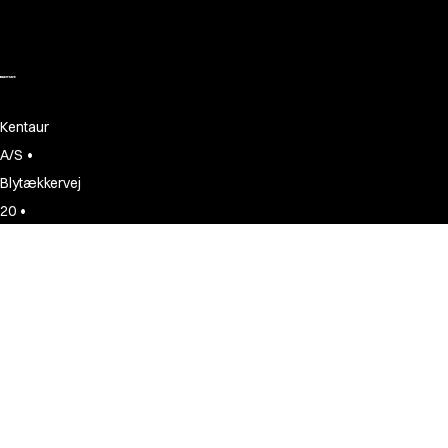
Kentaur
•
A/S
Blytækkervej
•
20
DK-7000
•
Fredericia
CVR:
•
13246742
+45
75
94
11