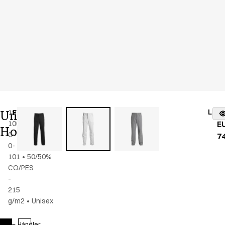
Unisex
Lage
1810-
Farbe
:
weiß
vo
100-
E
Hose
0-
74
0-
101
•
50/50%
CO/PES
-
215
g/m2
•
Unisex
Händler