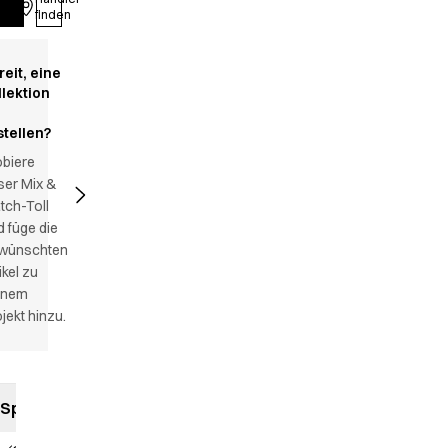
Anmelden
finden
reit, eine
llektion
stellen?
obiere
ser Mix &
tch-Toll
 füge die
wünschten
ikel zu
inem
jekt hinzu.
Spezifikationen