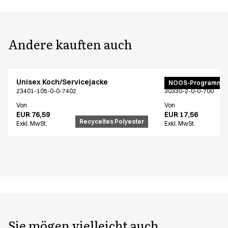
Andere kauften auch
Unisex Koch/Servicejacke
Latzschürze
NOOS-Programm
23401-105-0-0-7402
30330-2-0-0-700
Von
Von
EUR 76,59
EUR 17,56
Recyceltes Polyester
Exkl. MwSt.
Exkl. MwSt.
Sie mögen vielleicht auch