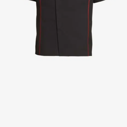
Kittel
Kleider
Kopfbedeckungen
Poloshirts
Röcke
Schlupfkasack
Sweat- & Fleecejacken
Sweatshirts
T-Shirts
Westen
Active Line
Basic White
Black Line
Blue Line
Color Line
Comfy Fit
Dark Rock
Essential Line
Healthcare Collection mit Tencel Lyocell