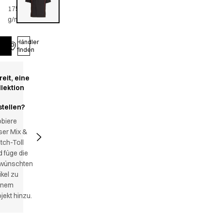
175
g/m2
•
Unisex
Händler
Anmelden
finden
reit, eine
llektion
stellen?
obiere
ser Mix &
tch-Toll
 füge die
wünschten
ikel zu
inem
jekt hinzu.