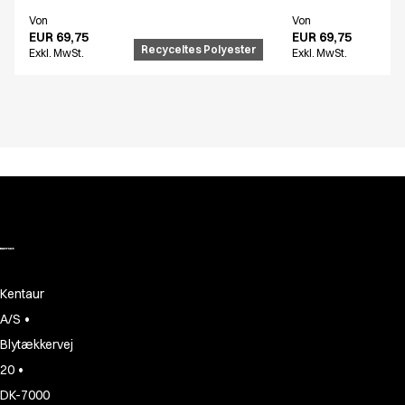
Von
Von
EUR 69,75
EUR 69,75
Recyceltes Polyester
Exkl. MwSt.
Exkl. MwSt.
Kentaur
•
A/S
Blytækkervej
•
20
DK-7000