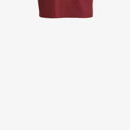
Kittel
Kleider
Kopfbedeckungen
Poloshirts
Röcke
Schlupfkasack
Sweat- & Fleecejacken
Sweatshirts
T-Shirts
Westen
Active Line
Basic White
Black Line
Blue Line
Color Line
Comfy Fit
Dark Rock
Essential Line
Healthcare Collection mit Tencel Lyocell