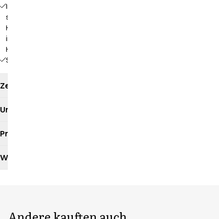
Innenliegende
separate
Handytasche
in der
Hüfttasche
Seitenschlitze
Zertifikate
Umweltauswirkungen
Produktdatenblatt
Waschanleitung
Andere kauften auch