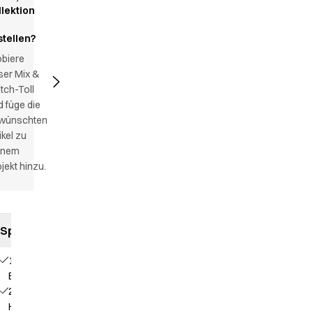
llektion
stellen?
obiere
ser Mix &
tch-Toll
 füge die
wünschten
ikel zu
inem
jekt hinzu.
Spezifikationen
1
Brusttasche
2
Hüfttaschen