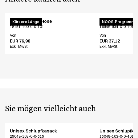
Unisex Pull on Hose
Unisex Schlupfho
Kürzere Långe
NOOS-Programm
18151-100-0-0-101
16949-934-0-0-101
Von
Von
EUR 76,98
EUR 37,12
Exkl. MwSt.
Exkl. MwSt.
Sie mögen vielleicht auch
Unisex Schlupfkasack
Unisex Schlupfka
25048-103-0-0-515
25048-103-0-0-402