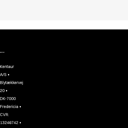
Kentaur
•
A/S
Blytækkervej
•
20
DK-7000
•
Fredericia
CVR:
•
13246742