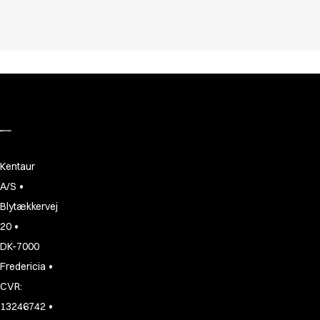
Kentaur
•
A/S
Blytækkervej
•
20
DK-7000
•
Fredericia
CVR:
•
13246742