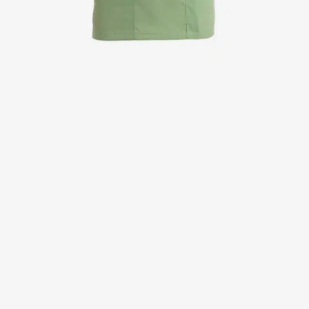
Kittel
Kleider
Kopfbedeckungen
Poloshirts
Röcke
Schlupfkasack
Sweat- & Fleecejacken
Sweatshirts
T-Shirts
Westen
Active Line
Basic White
Black Line
Blue Line
Color Line
Comfy Fit
Dark Rock
Essential Line
Healthcare Collection mit Tencel Lyocell