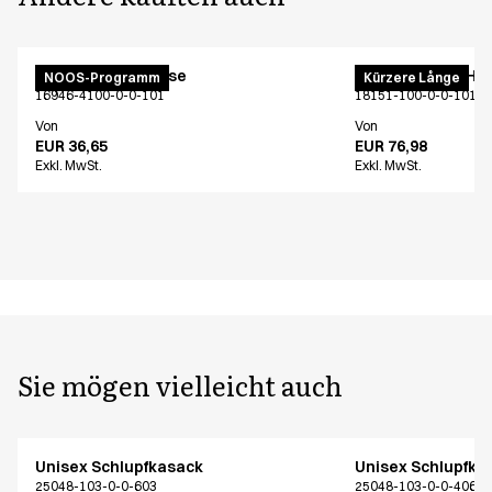
Unisex Schlupfhose
Unisex Pull on Ho
NOOS-Programm
Kürzere Långe
16946-4100-0-0-101
18151-100-0-0-101
Von
Von
EUR 36,65
EUR 76,98
Exkl. MwSt.
Exkl. MwSt.
Sie mögen vielleicht auch
Unisex Schlupfkasack
Unisex Schlupfka
25048-103-0-0-603
25048-103-0-0-406