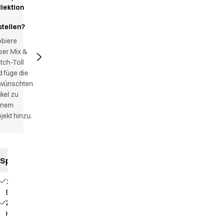
llektion
stellen?
obiere
ser Mix &
tch-Toll
 füge die
wünschten
ikel zu
inem
jekt hinzu.
Spezifikationen
1
Brusttasche
2
Hüfttaschen