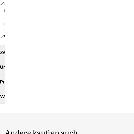
Innenliegende
separate
Handytasche
in der
Hüfttasche
Seitenschlitze
Zertifikate
Umweltauswirkungen
Produktdatenblatt
Waschanleitung
Andere kauften auch