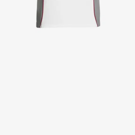
Kittel
Kleider
Kopfbedeckungen
Poloshirts
Röcke
Schlupfkasack
Sweat- & Fleecejacken
Sweatshirts
T-Shirts
Westen
Active Line
Basic White
Black Line
Blue Line
Color Line
Comfy Fit
Dark Rock
Essential Line
Healthcare Collection mit Tencel Lyocell