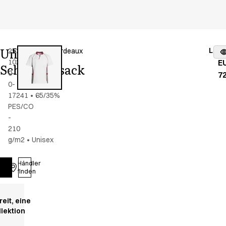
Unisex
Lage
25358-
Farbe
:
grau/bordeaux
vo
102-
E
Schlupfkasack
0-
72
0-
17241
•
65/35%
PES/CO
-
210
g/m2
•
Unisex
Händler
Anmelden
finden
reit, eine
llektion