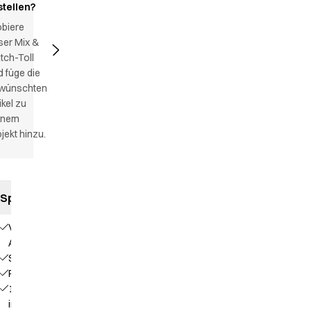
stellen?
obiere
ser Mix &
tch-Toll
 füge die
wünschten
ikel zu
inem
jekt hinzu.
Spezifikationen
V-
Ausschnitt
Stehkragen
Raglanärmel
1 Brusttasche
im