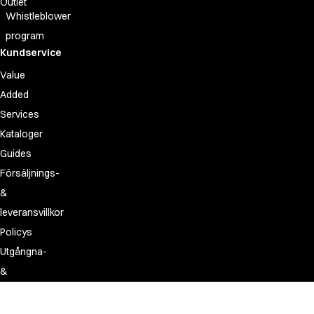
Outlet
Whistleblower
program
Kundservice
Value
Added
Services
Kataloger
Guides
Försäljnings-
&
leveransvillkor
Policys
Utgångna-
&
ersättningsartiklar
FAQ