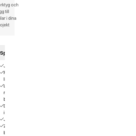
rktyg och
gg till
ilar i dina
ojekt
Specifikationer
Jeansmodell
Reglerbar
linning
Linning
med
bälteshällor
Dragkedja
i gylf
Jeansfickor
2
bakfickor