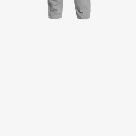
Jackor
Kjolar
Klänningar
Polotröjer
Skjortor
Sweat- & fleecejackor
Sweatshirts
T-shirts
Västar
Active Line
Basic White
Black Line
Blue Line
Color Line
Comfy Fit
Dark Rock
Essential Line
Healthcare Collection with Tencel Lyocell
Ocean Line