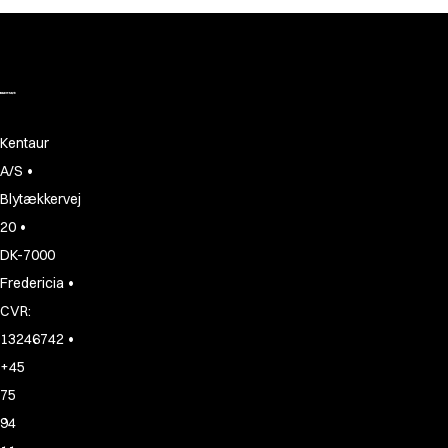
Kentaur
•
A/S
Blytækkervej
•
20
DK-7000
•
Fredericia
CVR:
•
13246742
+45
75
94