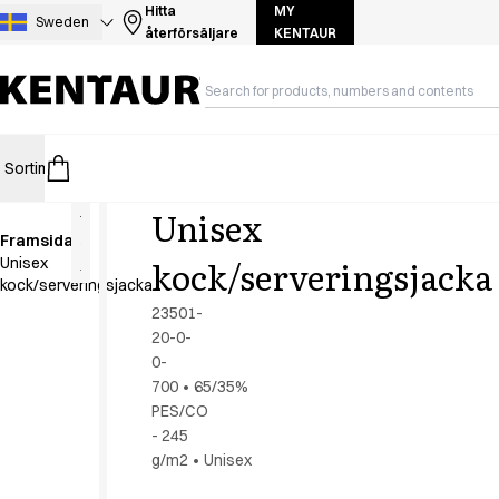
Sortiment
Hitta
MY
Sweden
återförsäljare
KENTAUR
Bussarong
Byxor
Förkläden
Huvubonader
Jackor
Sortiment
HoReCa
Retail
Healthcare
Food Industry
PRO Wear 
Klänningar
Kjolar
Unisex
Kock- & serveringsskjortor
Framsida
Kockjackor
kock/serveringsjacka
Unisex
Polotroejor
kock/serveringsjacka
Skjortor
23501-
Smockar
20-0-
Sweat- & fleecejackor
0-
Sweatshirts
700
•
65/35%
PES/CO
T-shirts
- 245
Tillbehör
g/m2
•
Unisex
Västar
A-Collection