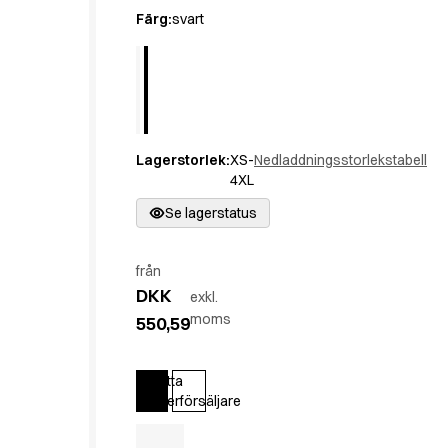
Active Line
Färg
:
svart
Basic White
Black Line
Blue Line
Color Line
Comfy Fit
Lagerstorlek
:
XS-
Nedladdningsstorlekstabell
Dark Rock
4XL
Essential Line
Hygiencertifierad
Se lagerstatus
Ocean Line
Oxford Shirts
från
Performance Line
DKK
exkl.
Performance Suit
moms
550,59
Pique Line
Pocket Line
Raw
Hitta
Logga in
återförsäljare
Rock Cross
Upptäck våra nyheter