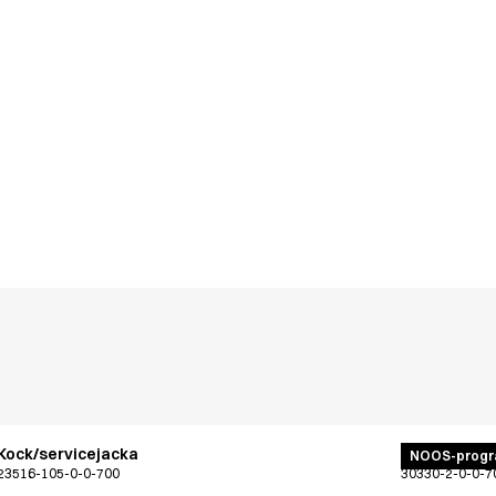
Kock/servicejacka
Bröstlappsf
NOOS-prog
23516-105-0-0-700
30330-2-0-0-7