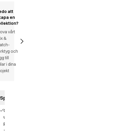
edo att
kapa en
ollektion?
ova vårt
ix &
atch-
rktyg och
gg till
ilar i dina
ojekt
Specifikationer
Optimerad
unisex-
passform
- A-