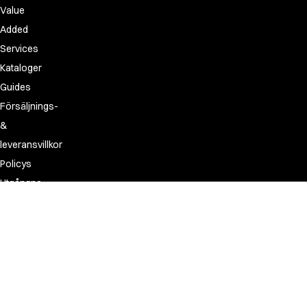
Value
Added
Services
Kataloger
Guides
Försäljnings-
&
leveransvillkor
Policys
Utgångna-
&
ersättningsartiklar
FAQ
Made
for