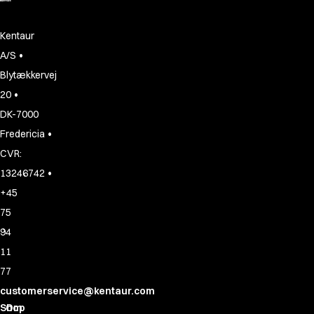
Kentaur
•
A/S
Blytækkervej
•
20
DK-7000
•
Fredericia
CVR:
•
13246742
+45
75
94
11
77
customerservice@kentaur.com
Shop
Om