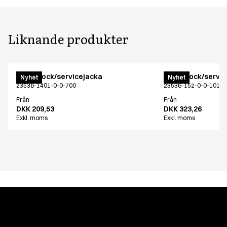
Liknande produkter
Menu kock/servicejacka
Menu kock/servic
Nyhet
Nyhet
23536-1401-0-0-700
23536-152-0-0-101
Från
Från
DKK 209,53
DKK 323,26
Exkl. moms
Exkl. moms