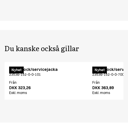
Du kanske också gillar
Menu kock/servicejacka
Menu kock/servic
Nyhet
Nyhet
23536-152-0-0-101
23536-152-0-0-700
Från
Från
DKK 323,26
DKK 363,89
Exkl. moms
Exkl. moms