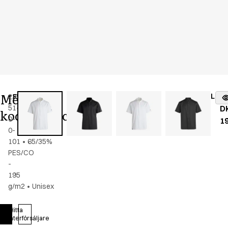
Menu
Lage
23536-
Färg
:
vit
fr
51-
D
kock/servicejacka
0-
1
0-
101
•
65/35%
PES/CO
-
195
g/m2
•
Unisex
Hitta
Logga in
återförsäljare