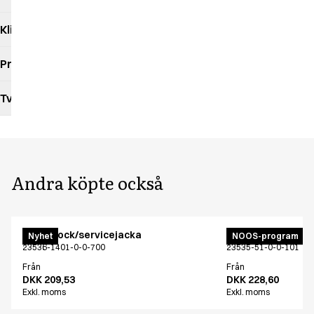
Klimatpåverkan
Produktdatablad
Tvättråd
Andra köpte också
Menu kock/servicejacka
Menu kock/servic
Nyhet
NOOS-program
23536-1401-0-0-700
23535-51-0-0-101
Från
Från
DKK 209,53
DKK 228,60
Exkl. moms
Exkl. moms