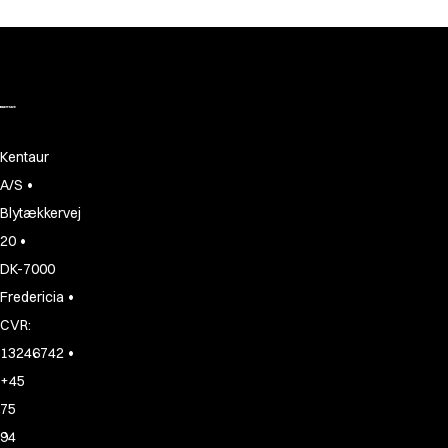
Kentaur
•
A/S
Blytækkervej
•
20
DK-7000
•
Fredericia
CVR:
•
13246742
+45
75
94