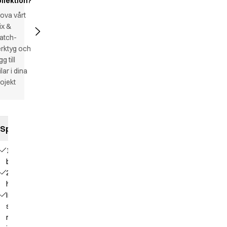
ollektion?
ova vårt
ix &
atch-
rktyg och
gg till
ilar i dina
ojekt
Specifikationer
1
bröstficka
2
höftfickor
Invändig
separat
mobilficka