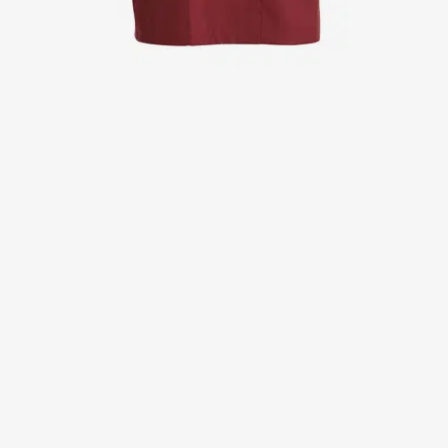
Jackor
Kjolar
Klänningar
Polotröjer
Skjortor
Sweat- & fleecejackor
Sweatshirts
T-shirts
Västar
Active Line
Basic White
Black Line
Blue Line
Color Line
Comfy Fit
Dark Rock
Essential Line
Healthcare Collection with Tencel Lyocell
Ocean Line