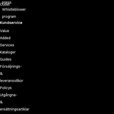
press
Outlet
Whistleblower
program
Kundservice
Value
Added
Services
Kataloger
Guides
Försäljnings-
&
leveransvillkor
Policys
Utgångna-
&
ersättningsartiklar