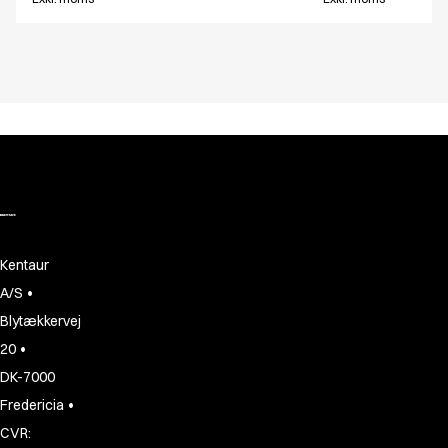
Kentaur
•
A/S
Blytækkervej
•
20
DK-7000
•
Fredericia
CVR: