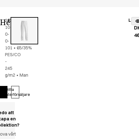
Herrbyxa
Lage
2620-
Färg
:
vit
fr
101-
D
0-
4
0-
101
•
65/35%
PES/CO
-
245
g/m2
•
Man
Hitta
Logga in
återförsäljare
edo att
kapa en
ollektion?
ova vårt