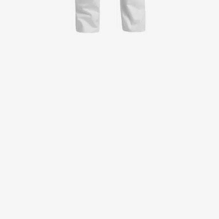
Jackor
Kjolar
Klänningar
Polotröjer
Skjortor
Sweat- & fleecejackor
Sweatshirts
T-shirts
Västar
Active Line
Basic White
Black Line
Blue Line
Color Line
Comfy Fit
Dark Rock
Essential Line
Healthcare Collection with Tencel Lyocell
Ocean Line