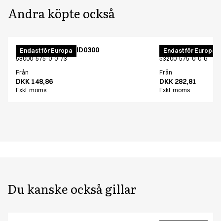
Andra köpte också
PRO Wear T-shirt ID0300
PRO Wear piké ID
Endast för Europa
Endast för Europa
53000-575-0-0-73
53200-575-0-0-6
Från
Från
DKK 148,86
DKK 282,81
Exkl. moms
Exkl. moms
Du kanske också gillar