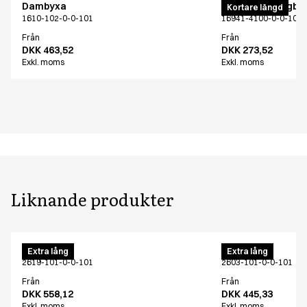
Dambyxa
Unisex joggingby
Kortare längd
1610-102-0-0-101
16941-4100-0-0-101
Från
Från
DKK 463,52
DKK 273,52
Exkl. moms
Exkl. moms
Liknande produkter
Herrbyxa
Herrbyxa
Extra lång
Extra lång
2619-101-0-0-101
2603-101-0-0-101
Från
Från
DKK 558,12
DKK 445,33
Exkl. moms
Exkl. moms