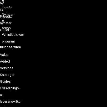
&
by
karriär
ID
Nyheter
Produkt
&
nyheter
press
Outlet
Whistleblower
program
Kundservice
Value
Added
Services
Kataloger
Guides
Försäljnings-
&
leveransvillkor