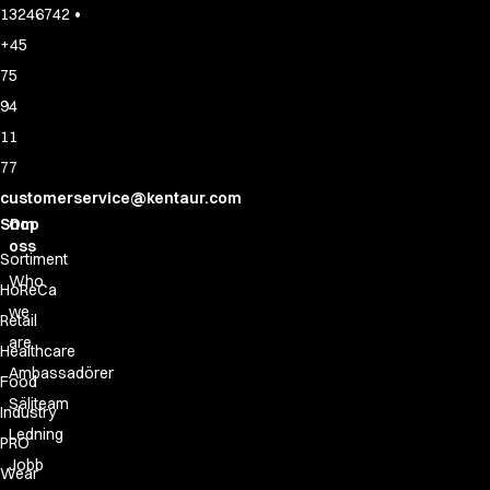
•
13246742
+45
75
94
11
77
customerservice@kentaur.com
Shop
Om
oss
Sortiment
Who
HoReCa
we
Retail
are
Healthcare
Ambassadörer
Food
Säljteam
Industry
Ledning
PRO
Jobb
Wear