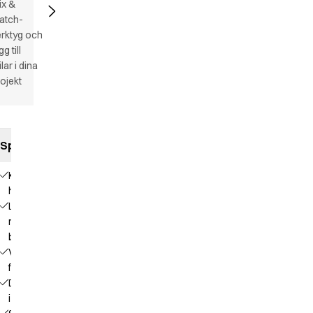
ix &
atch-
rktyg och
gg till
ilar i dina
ojekt
Specifikationer
Klassisk
herrbyxa
Linning
med
bälteshällor
Veck på
framsidan
Dragkedja
i gylf