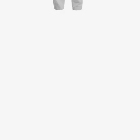
Kittel
Kleider
Kopfbedeckungen
Poloshirts
Röcke
Schlupfkasack
Sweat- & Fleecejacken
Sweatshirts
T-Shirts
Westen
Active Line
Basic White
Black Line
Blue Line
Color Line
Comfy Fit
Dark Rock
Essential Line
Healthcare Collection mit Tencel Lyocell