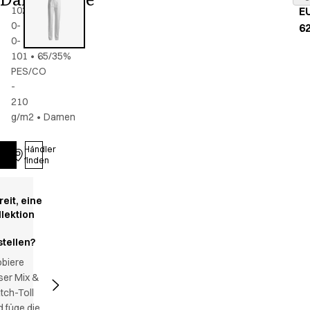
102-
E
0-
62
0-
101
•
65/35%
PES/CO
-
210
g/m2
•
Damen
Händler
Anmelden
finden
reit, eine
llektion
stellen?
obiere
ser Mix &
tch-Toll
 füge die