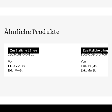
Ähnliche Produkte
Damenhose
Damenhose
Zusätzliche Länge
Zusätzliche Länge
1603-101-0-0-101
1603-101-0-0-700
Von
Von
EUR 72,36
EUR 68,42
Exkl. MwSt.
Exkl. MwSt.