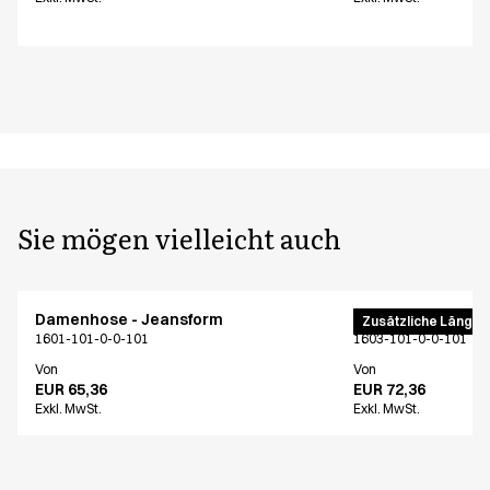
Sie mögen vielleicht auch
Damenhose - Jeansform
Damenhose
Zusätzliche Länge
1601-101-0-0-101
1603-101-0-0-101
Von
Von
EUR 65,36
EUR 72,36
Exkl. MwSt.
Exkl. MwSt.