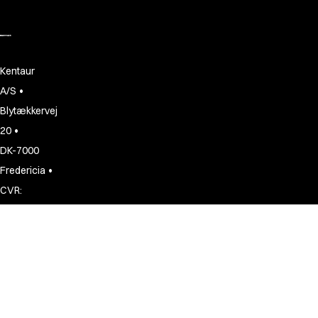
Kentaur
•
A/S
Blytækkervej
•
20
DK-7000
•
Fredericia
CVR:
•
13246742
+45
75
94
11
77