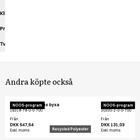
Klimatpåverkan
Produktdatablad
Tvättråd
Andra köpte också
Active unisex flex byxa
Bröstlappsförklä
NOOS-program
NOOS-program
16319-79-0-0-700
30330-2-0-0-700
Från
Från
DKK 547,54
DKK 131,03
Recycled Polyester
Exkl. moms
Exkl. moms