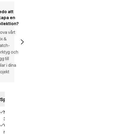
edo att
kapa en
ollektion?
ova vårt
ix &
atch-
rktyg och
gg till
ilar i dina
ojekt
Specifikationer
NS
3361
V-
ringning