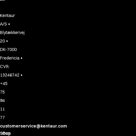
Kentaur
•
A/S
Blytækkervej
•
20
DK-7000
•
Fredericia
CVR:
•
13246742
+45
75
94
11
77
customerservice@kentaur.com
Shop
Om