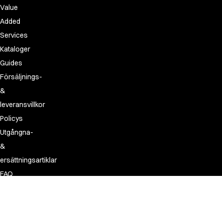
Value
Added
Services
Kataloger
Guides
Försäljnings-
&
leveransvillkor
Policys
Utgångna-
&
ersättningsartiklar
FAQ
Made
for