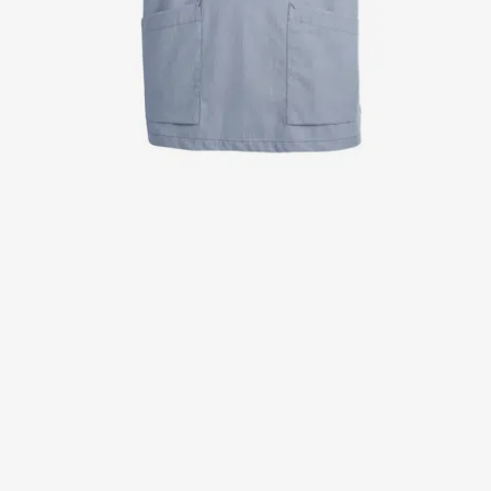
Jackor
Kjolar
Klänningar
Polotröjer
Skjortor
Sweat- & fleecejackor
Sweatshirts
T-shirts
Västar
Active Line
Basic White
Black Line
Blue Line
Color Line
Comfy Fit
Dark Rock
Essential Line
Healthcare Collection with Tencel Lyocell
Ocean Line