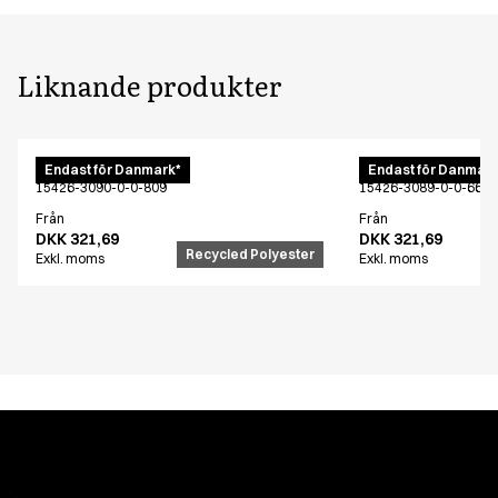
Liknande produkter
Unisex bussarong
Unisex bussaron
Endast för Danmark*
Endast för Danmark
15426-3090-0-0-809
15426-3089-0-0-668
Från
Från
DKK 321,69
DKK 321,69
Recycled Polyester
Exkl. moms
Exkl. moms