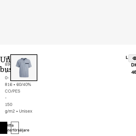
Unisex
Lage
15193-
Färg
:
blå/vit
fr
89-
randig
D
bussarong
0-
4
0-
816
•
60/40%
CO/PES
-
150
g/m2
•
Unisex
Hitta
Logga in
återförsäljare