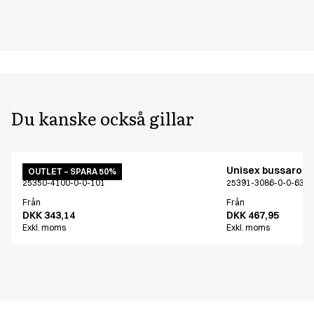
Du kanske också gillar
Unisex bussarong
Unisex bussaron
OUTLET – SPARA 50%
25350-4100-0-0-101
25391-3086-0-0-639
Från
Från
DKK 343,14
DKK 467,95
Exkl. moms
Exkl. moms