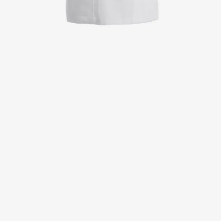
Jackor
Kjolar
Klänningar
Polotröjer
Skjortor
Sweat- & fleecejackor
Sweatshirts
T-shirts
Västar
Active Line
Basic White
Black Line
Blue Line
Color Line
Comfy Fit
Dark Rock
Essential Line
Healthcare Collection with Tencel Lyocell
Ocean Line