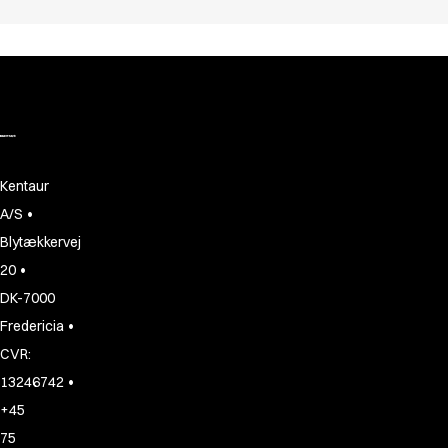
Kentaur
•
A/S
Blytækkervej
•
20
DK-7000
•
Fredericia
CVR:
•
13246742
+45
75