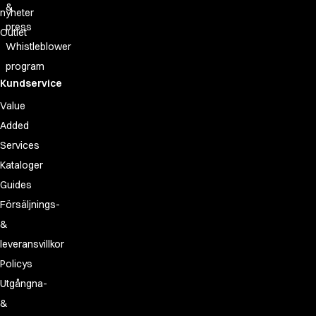
&
nyheter
press
Outlet
Whistleblower
program
Kundservice
Value
Added
Services
Kataloger
Guides
Försäljnings-
&
leveransvillkor
Policys
Utgångna-
&