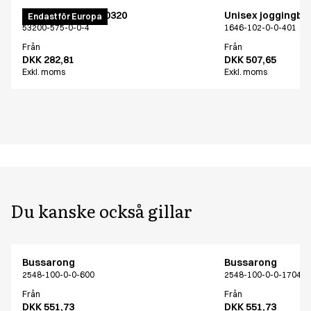
PRO Wear piké ID0320
Unisex joggingby
Endast för Europa
53200-575-0-0-4
1646-102-0-0-401
Från
Från
DKK 282,81
DKK 507,65
Exkl. moms
Exkl. moms
Du kanske också gillar
Bussarong
Bussarong
2548-100-0-0-600
2548-100-0-0-17040
Från
Från
DKK 551,73
DKK 551,73