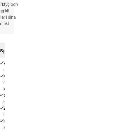
rktyg och
gg till
ilar i dina
ojekt
Specifikationer
V-
ringning
Kontrastfärg i
många olika
kombinationer
1
bröstficka
2
höftfickor
Invändig
separat