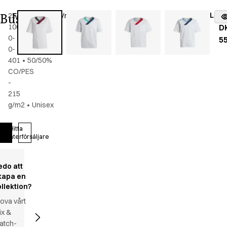
Bussarong
Lage
2548-
Färg
:
bordeaux/mörk
fr
100-
grå
D
0-
5
0-
401
•
50/50%
CO/PES
-
215
g/m2
•
Unisex
Hitta
Logga in
återförsäljare
edo att
kapa en
ollektion?
ova vårt
ix &
atch-